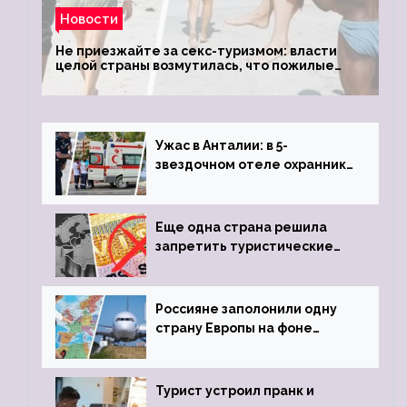
Новости
Не приезжайте за секс-туризмом: власти
целой страны возмутилась, что пожилые
туристки массово едут к ним, чтобы
обзавестись молодыми любовниками
Ужас в Анталии: в 5-
звездочном отеле охранник
устроил расстрел из
пистолета
Еще одна страна решила
запретить туристические
визы для россиян
Россияне заполонили одну
страну Европы на фоне
угрозы отмены шенгенских
виз
Турист устроил пранк и