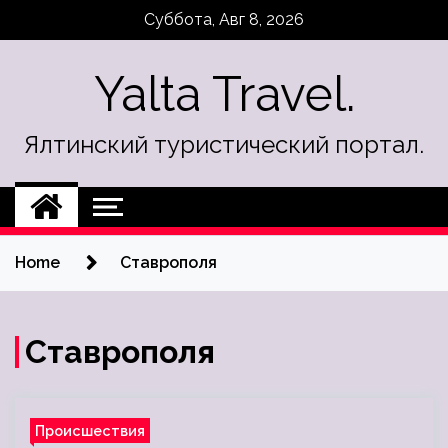
Skip
Суббота, Авг 8, 2026
to
content
Yalta Travel.
Ялтинский туристический портал.
Home
Ставрополя
Ставрополя
Происшествия