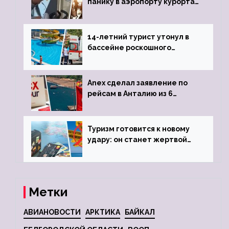
панику в аэропорту курорта,
объявив о 6-часовой
задержке рейса
14-летний турист утонул в
бассейне роскошного
турецкого отеля
Anex сделал заявление по
рейсам в Анталию из 6
городов
Туризм готовится к новому
удару: он станет жертвой
глобальной депрессии
Метки
АВИАНОВОСТИ
АРКТИКА
БАЙКАЛ