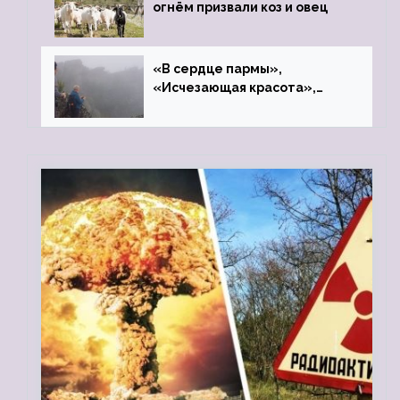
огнём призвали коз и овец
«В сердце пармы»,
«Исчезающая красота»,
«Камень Черского»…