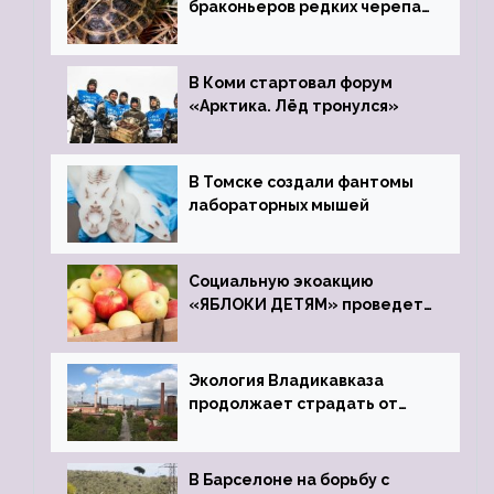
браконьеров редких черепах
передали в Ростовский
зоопарк
В Коми стартовал форум
«Арктика. Лёд тронулся»
В Томске создали фантомы
лабораторных мышей
Социальную экоакцию
«ЯБЛОКИ ДЕТЯМ» проведет
фонд «Компас»
Экология Владикавказа
продолжает страдать от
закрытого цинкового завода
В Барселоне на борьбу с