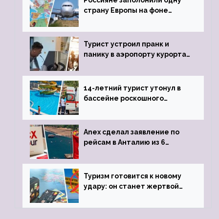
Россияне заполонили одну
страну Европы на фоне
угрозы отмены шенгенских
виз
Турист устроил пранк и
панику в аэропорту курорта,
объявив о 6-часовой
задержке рейса
14-летний турист утонул в
бассейне роскошного
турецкого отеля
Anex сделал заявление по
рейсам в Анталию из 6
городов
Туризм готовится к новому
удару: он станет жертвой
глобальной депрессии