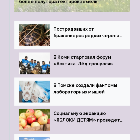
более полутора гектаров земель
Пострадавших от
браконьеров редких черепах
передали в Ростовский
зоопарк
В Коми стартовал форум
«Арктика. Лёд тронулся»
В Томске создали фантомы
лабораторных мышей
Социальную экоакцию
«ЯБЛОКИ ДЕТЯМ» проведет
фонд «Компас»