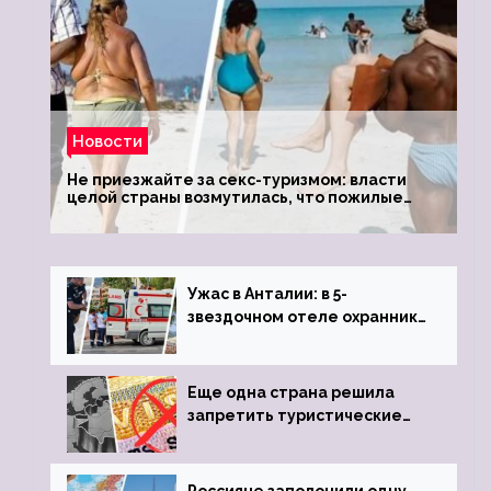
Новости
Не приезжайте за секс-туризмом: власти
целой страны возмутилась, что пожилые
туристки массово едут к ним, чтобы
обзавестись молодыми любовниками
Ужас в Анталии: в 5-
звездочном отеле охранник
устроил расстрел из
пистолета
Еще одна страна решила
запретить туристические
визы для россиян