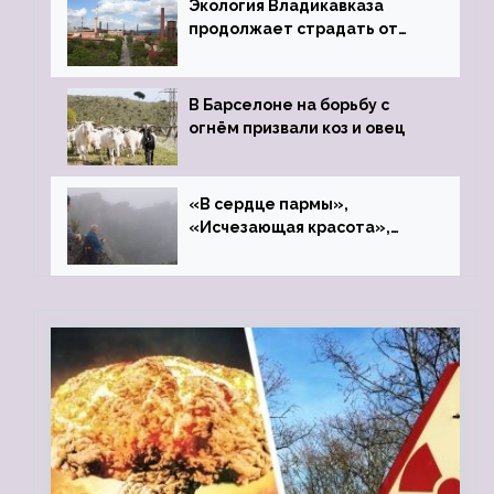
Экология Владикавказа
продолжает страдать от
закрытого цинкового завода
В Барселоне на борьбу с
огнём призвали коз и овец
«В сердце пармы»,
«Исчезающая красота»,
«Камень Черского»…