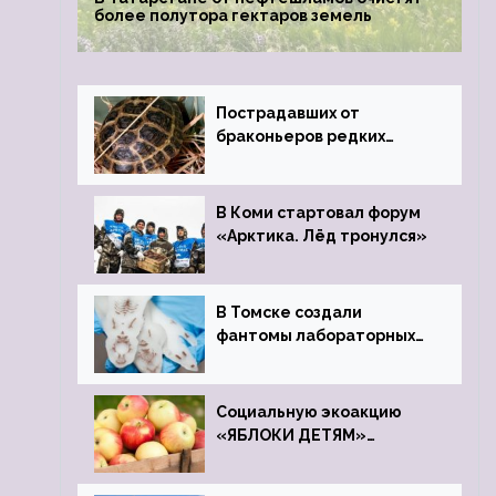
более полутора гектаров земель
Пострадавших от
браконьеров редких
черепах передали в
Ростовский зоопарк
В Коми стартовал форум
«Арктика. Лёд тронулся»
В Томске создали
фантомы лабораторных
мышей
Социальную экоакцию
«ЯБЛОКИ ДЕТЯМ»
проведет фонд «Компас»