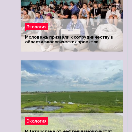
Экология
Молодежь призвали к сотрудничеству в
области экологических проектов
Экология
В Татарстане от нефтешламов очистят