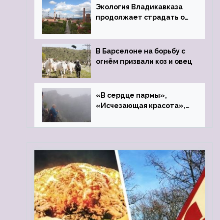
Экология Владикавказа
продолжает страдать от
закрытого цинкового
завода
В Барселоне на борьбу с
огнём призвали коз и овец
«В сердце пармы»,
«Исчезающая красота»,
«Камень Черского»…