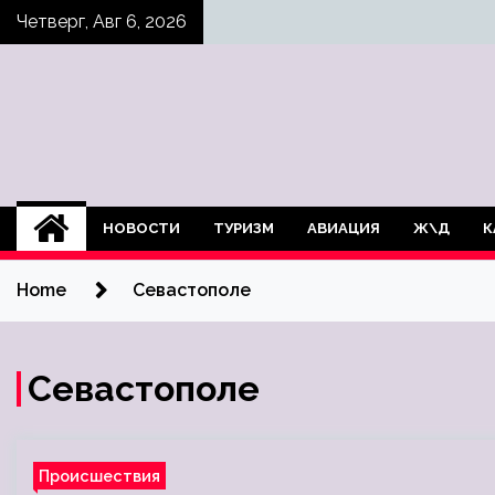
Skip
Четверг, Авг 6, 2026
to
content
НОВОСТИ
ТУРИЗМ
АВИАЦИЯ
Ж\Д
К
Home
Севастополе
Севастополе
Происшествия