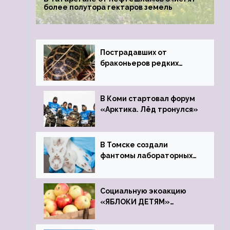
более полутора гектаров земель
Пострадавших от
браконьеров редких
черепах передали в
Ростовский зоопарк
В Коми стартовал форум
«Арктика. Лёд тронулся»
В Томске создали
фантомы лабораторных
мышей
Социальную экоакцию
«ЯБЛОКИ ДЕТЯМ»
проведет фонд «Компас»