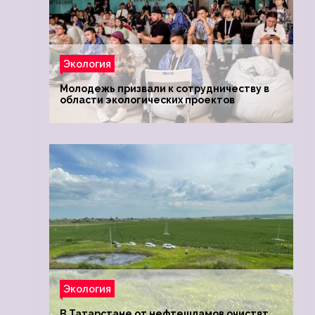
Экология
Молодежь призвали к сотрудничеству в
области экологических проектов
Экология
В Татарстане от нефтешламов очистят