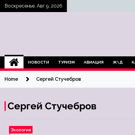
Skip
Воскресенье, Авг 9, 2026
to
content
НОВОСТИ
ТУРИЗМ
АВИАЦИЯ
Ж\Д
К
Home
Сергей Стучебров
Сергей Стучебров
Экология