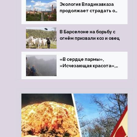
Экология Владикавказа
продолжает страдать от
закрытого цинкового
завода
В Барселоне на борьбу с
огнём призвали коз и овец
«В сердце пармы»,
«Исчезающая красота»,
«Камень Черского»…