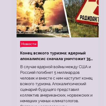
Новости
Конец всякого туризма: ядерный
апокалипсис сначала уничтожит 350
миллионов, а потом 5 миллиардов
В случае ядерной войны между США и
людей
Россией погибнет 5 миллиардов
человек и вместе с ним наступит конец
всякого туризма. Апокалипсический
сценарий будущего представил
коллектив американских, норвежских и
немецких ученых-климатологов.