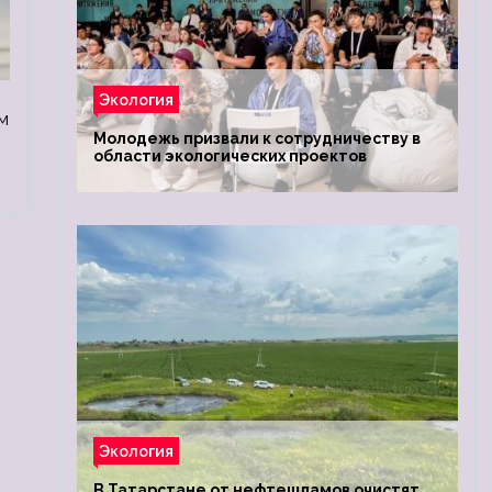
Экология
м
Молодежь призвали к сотрудничеству в
области экологических проектов
Экология
В Татарстане от нефтешламов очистят