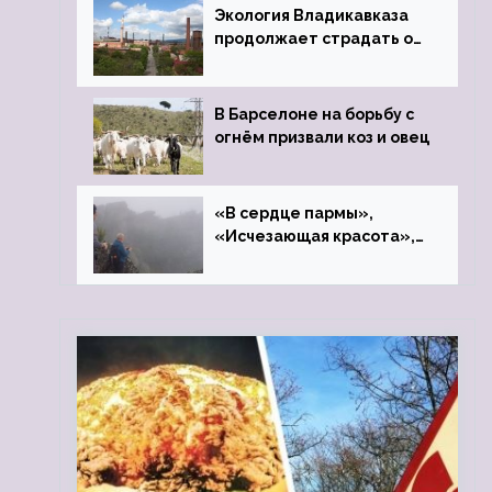
Экология Владикавказа
продолжает страдать от
закрытого цинкового
завода
В Барселоне на борьбу с
огнём призвали коз и овец
«В сердце пармы»,
«Исчезающая красота»,
«Камень Черского»…