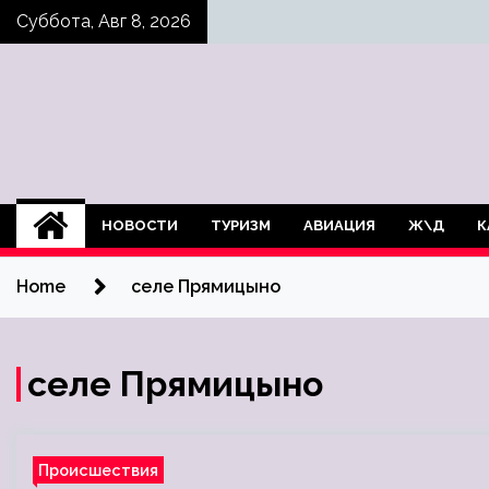
Skip
Суббота, Авг 8, 2026
to
content
НОВОСТИ
ТУРИЗМ
АВИАЦИЯ
Ж\Д
К
Home
селе Прямицыно
селе Прямицыно
Происшествия