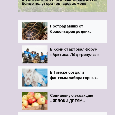
более полутора гектаров земель
Пострадавших от
браконьеров редких
черепах передали в
Ростовский зоопарк
В Коми стартовал форум
«Арктика. Лёд тронулся»
В Томске создали
фантомы лабораторных
мышей
Социальную экоакцию
«ЯБЛОКИ ДЕТЯМ»
проведет фонд «Компас»