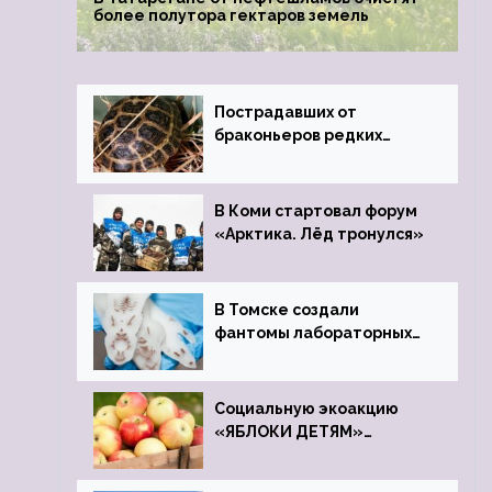
более полутора гектаров земель
Пострадавших от
браконьеров редких
черепах передали в
Ростовский зоопарк
В Коми стартовал форум
«Арктика. Лёд тронулся»
В Томске создали
фантомы лабораторных
мышей
Социальную экоакцию
«ЯБЛОКИ ДЕТЯМ»
проведет фонд «Компас»