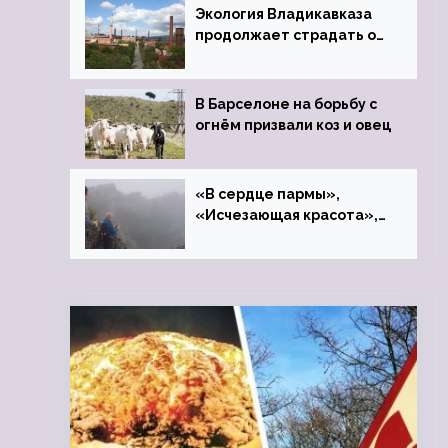
Экология Владикавказа
продолжает страдать от
закрытого цинкового
завода
В Барселоне на борьбу с
огнём призвали коз и овец
«В сердце пармы»,
«Исчезающая красота»,
«Камень Черского»…