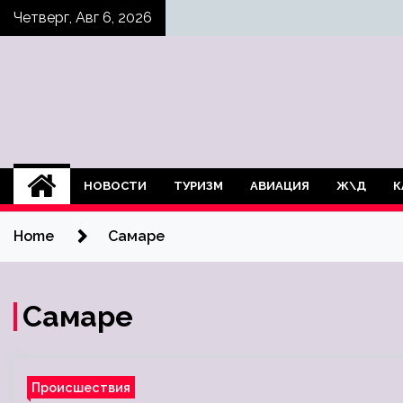
Skip
Четверг, Авг 6, 2026
to
content
НОВОСТИ
ТУРИЗМ
АВИАЦИЯ
Ж\Д
К
Home
Самаре
Самаре
Происшествия