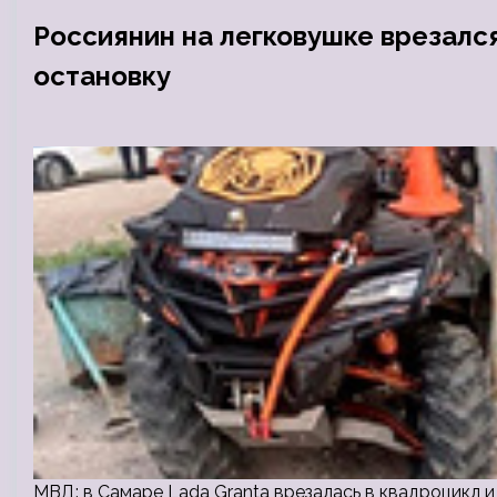
Россиянин на легковушке врезалс
остановку
МВД: в Самаре Lada Granta врезалась в квадроцикл 