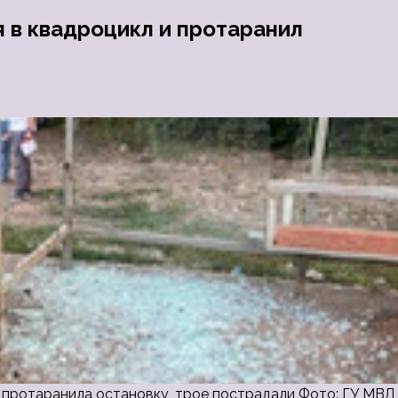
я в квадроцикл и протаранил
и протаранила остановку, трое пострадали Фото: ГУ МВД