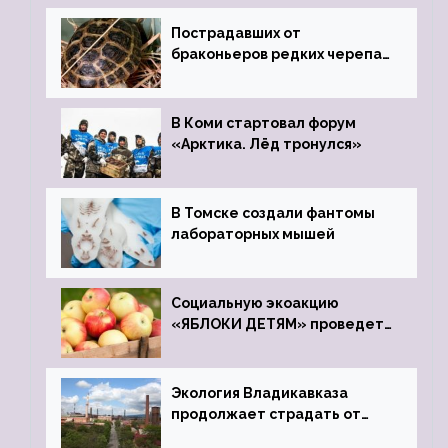
Пострадавших от
браконьеров редких черепах
передали в Ростовский
зоопарк
В Коми стартовал форум
«Арктика. Лёд тронулся»
В Томске создали фантомы
лабораторных мышей
Социальную экоакцию
«ЯБЛОКИ ДЕТЯМ» проведет
фонд «Компас»
Экология Владикавказа
продолжает страдать от
закрытого цинкового завода