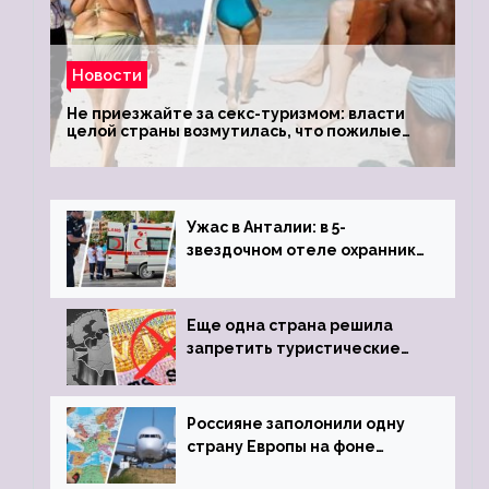
Новости
Не приезжайте за секс-туризмом: власти
целой страны возмутилась, что пожилые
туристки массово едут к ним, чтобы
обзавестись молодыми любовниками
Ужас в Анталии: в 5-
звездочном отеле охранник
устроил расстрел из
пистолета
Еще одна страна решила
запретить туристические
визы для россиян
Россияне заполонили одну
страну Европы на фоне
угрозы отмены шенгенских