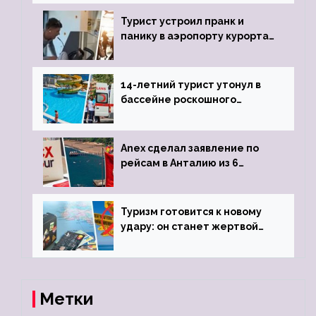
виз
Турист устроил пранк и
панику в аэропорту курорта,
объявив о 6-часовой
задержке рейса
14-летний турист утонул в
бассейне роскошного
турецкого отеля
Anex сделал заявление по
рейсам в Анталию из 6
городов
Туризм готовится к новому
удару: он станет жертвой
глобальной депрессии
Метки