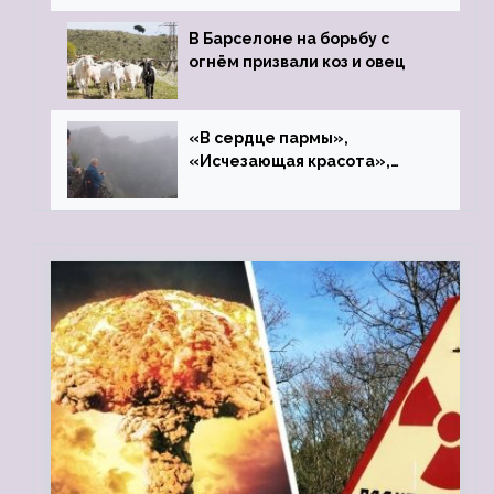
В Барселоне на борьбу с
огнём призвали коз и овец
«В сердце пармы»,
«Исчезающая красота»,
«Камень Черского»…