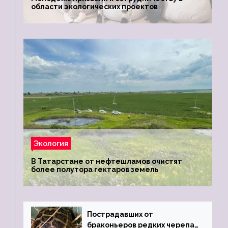
области экологических проектов
Экология
В Татарстане от нефтешламов очистят
более полутора гектаров земель
Пострадавших от
браконьеров редких черепах