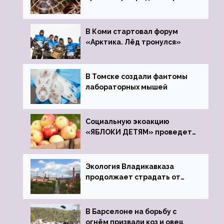
передали в Ростовский
зоопарк
В Коми стартовал форум
«Арктика. Лёд тронулся»
В Томске создали фантомы
лабораторных мышей
Социальную экоакцию
«ЯБЛОКИ ДЕТЯМ» проведет
фонд «Компас»
Экология Владикавказа
продолжает страдать от
закрытого цинкового завода
В Барселоне на борьбу с
огнём призвали коз и овец