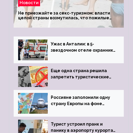
Новости
Не приезжайте за секс-туризмом: власти
целой страны возмутилась, что пожилые
туристки массово едут к ним, чтобы
обзавестись молодыми любовниками
Ужас в Анталии: в 5-
звездочном отеле охранник
устроил расстрел из
пистолета
Еще одна страна решила
запретить туристические
визы для россиян
Россияне заполонили одну
страну Европы на фоне
угрозы отмены шенгенских
виз
Турист устроил пранк и
панику в аэропорту курорта,