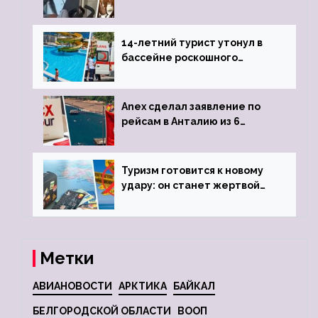
объявив о 6-часовой
задержке рейса
14-летний турист утонул в
бассейне роскошного
турецкого отеля
Anex сделал заявление по
рейсам в Анталию из 6
городов
Туризм готовится к новому
удару: он станет жертвой
глобальной депрессии
Метки
АВИАНОВОСТИ
АРКТИКА
БАЙКАЛ
БЕЛГОРОДСКОЙ ОБЛАСТИ
ВООП