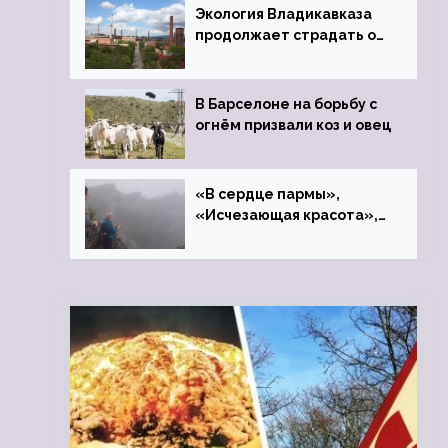
Экология Владикавказа
продолжает страдать от
закрытого цинкового
завода
В Барселоне на борьбу с
огнём призвали коз и овец
«В сердце пармы»,
«Исчезающая красота»,
«Камень Черского»…