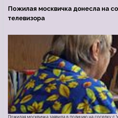
Пожилая москвичка донесла на со
телевизора
Пожилая москвичка заявила в полицию на соседку с