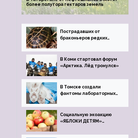
более полутора гектаров земель
Пострадавших от
браконьеров редких
черепах передали в
Ростовский зоопарк
В Коми стартовал форум
«Арктика. Лёд тронулся»
В Томске создали
фантомы лабораторных
мышей
Социальную экоакцию
«ЯБЛОКИ ДЕТЯМ»
проведет фонд «Компас»