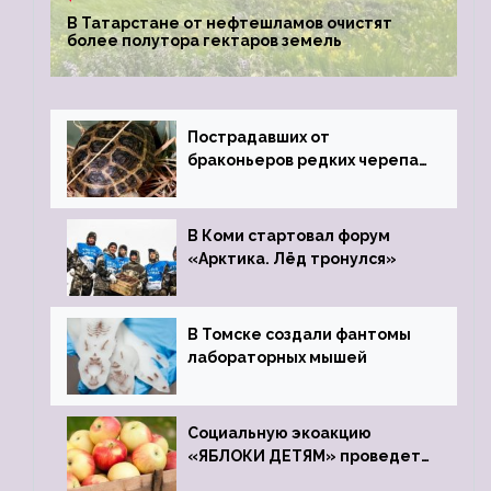
В Татарстане от нефтешламов очистят
более полутора гектаров земель
Пострадавших от
браконьеров редких черепах
передали в Ростовский
зоопарк
В Коми стартовал форум
«Арктика. Лёд тронулся»
В Томске создали фантомы
лабораторных мышей
Социальную экоакцию
«ЯБЛОКИ ДЕТЯМ» проведет
фонд «Компас»