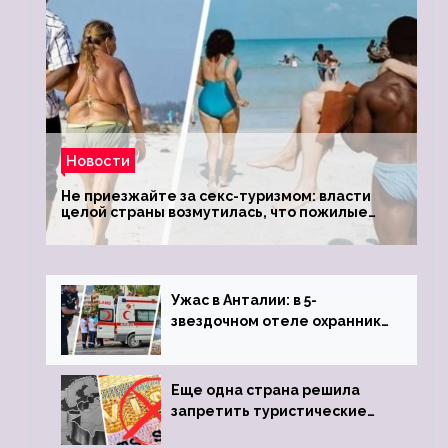
Новости
Не приезжайте за секс-туризмом: власти
целой страны возмутилась, что пожилые
туристки массово едут к ним, чтобы
обзавестись молодыми любовниками
Ужас в Анталии: в 5-
звездочном отеле охранник
устроил расстрел из
пистолета
Еще одна страна решила
запретить туристические
визы для россиян