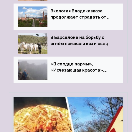
Экология Владикавказа
продолжает страдать от
закрытого цинкового завода
В Барселоне на борьбу с
огнём призвали коз и овец
«В сердце пармы»,
«Исчезающая красота»,
«Камень Черского»…