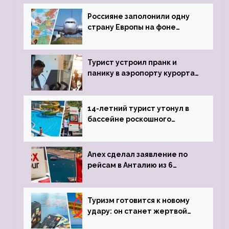
Россияне заполонили одну
страну Европы на фоне
угрозы отмены шенгенских
виз
Турист устроил пранк и
панику в аэропорту курорта,
объявив о 6-часовой
задержке рейса
14-летний турист утонул в
бассейне роскошного
турецкого отеля
Anex сделал заявление по
рейсам в Анталию из 6
городов
Туризм готовится к новому
удару: он станет жертвой
глобальной депрессии