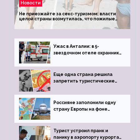
Новости
Не приезжайте за секс-туризмом: власти
целой страны возмутилась, что пожилые
туристки массово едут к ним, чтобы
обзавестись молодыми любовниками
Ужас в Анталии: в 5-
звездочном отеле охранник
устроил расстрел из
пистолета
Еще одна страна решила
запретить туристические
визы для россиян
Россияне заполонили одну
страну Европы на фоне
угрозы отмены шенгенских
виз
Турист устроил пранк и
панику в аэропорту курорта,