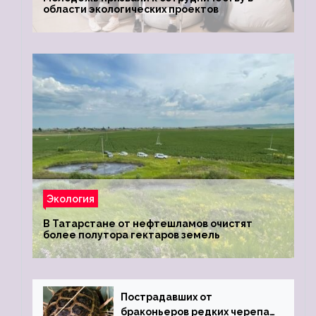
области экологических проектов
Экология
В Татарстане от нефтешламов очистят
более полутора гектаров земель
Пострадавших от
браконьеров редких черепах