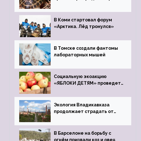
передали в Ростовский
зоопарк
В Коми стартовал форум
«Арктика. Лёд тронулся»
В Томске создали фантомы
лабораторных мышей
Социальную экоакцию
«ЯБЛОКИ ДЕТЯМ» проведет
фонд «Компас»
Экология Владикавказа
продолжает страдать от
закрытого цинкового завода
В Барселоне на борьбу с
огнём призвали коз и овец