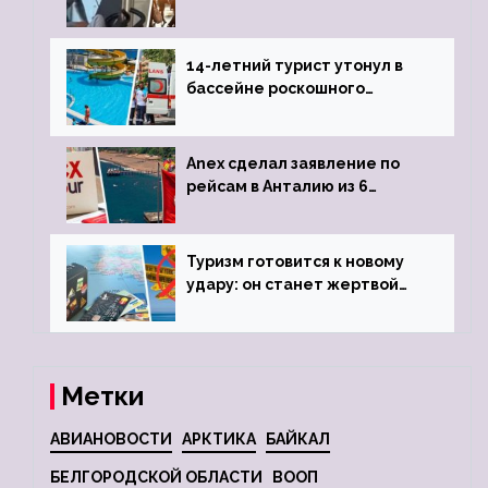
объявив о 6-часовой
задержке рейса
14-летний турист утонул в
бассейне роскошного
турецкого отеля
Anex сделал заявление по
рейсам в Анталию из 6
городов
Туризм готовится к новому
удару: он станет жертвой
глобальной депрессии
Метки
АВИАНОВОСТИ
АРКТИКА
БАЙКАЛ
БЕЛГОРОДСКОЙ ОБЛАСТИ
ВООП