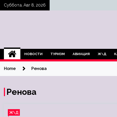
Skip
Суббота, Авг 8, 2026
to
content
НОВОСТИ
ТУРИЗМ
АВИАЦИЯ
Ж\Д
К
Home
Ренова
Ренова
Ж\Д