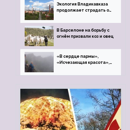
Экология Владикавказа
продолжает страдать от
закрытого цинкового
завода
В Барселоне на борьбу с
огнём призвали коз и овец
«В сердце пармы»,
«Исчезающая красота»,
«Камень Черского»…