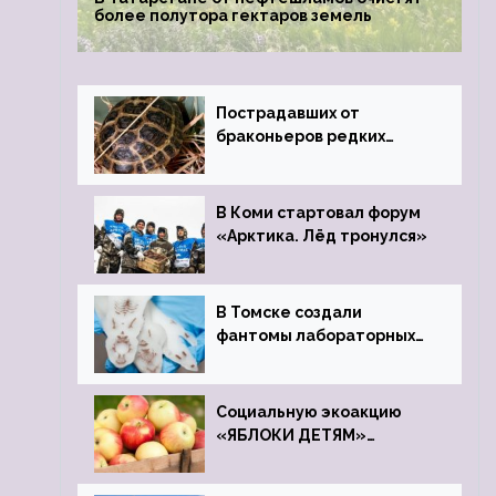
более полутора гектаров земель
Пострадавших от
браконьеров редких
черепах передали в
Ростовский зоопарк
В Коми стартовал форум
«Арктика. Лёд тронулся»
В Томске создали
фантомы лабораторных
мышей
Социальную экоакцию
«ЯБЛОКИ ДЕТЯМ»
проведет фонд «Компас»