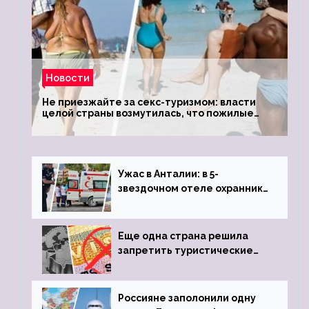
Новости
Не приезжайте за секс-туризмом: власти
целой страны возмутилась, что пожилые
туристки массово едут к ним, чтобы
обзавестись молодыми любовниками
Ужас в Анталии: в 5-
звездочном отеле охранник
устроил расстрел из
пистолета
Еще одна страна решила
запретить туристические
визы для россиян
Россияне заполонили одну