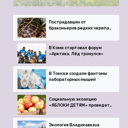
Пострадавших от
браконьеров редких черепах
передали в Ростовский
зоопарк
В Коми стартовал форум
«Арктика. Лёд тронулся»
В Томске создали фантомы
лабораторных мышей
Социальную экоакцию
«ЯБЛОКИ ДЕТЯМ» проведет
фонд «Компас»
Экология Владикавказа