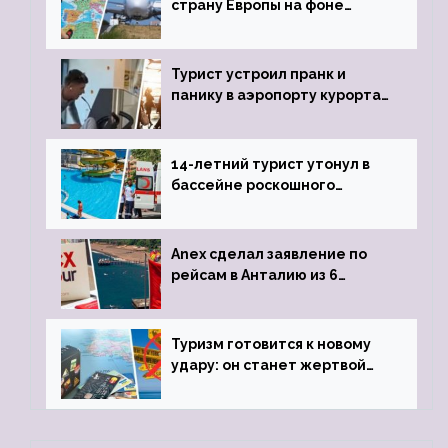
страну Европы на фоне
угрозы отмены шенгенских
виз
Турист устроил пранк и
панику в аэропорту курорта,
объявив о 6-часовой
задержке рейса
14-летний турист утонул в
бассейне роскошного
турецкого отеля
Anex сделал заявление по
рейсам в Анталию из 6
городов
Туризм готовится к новому
удару: он станет жертвой
глобальной депрессии