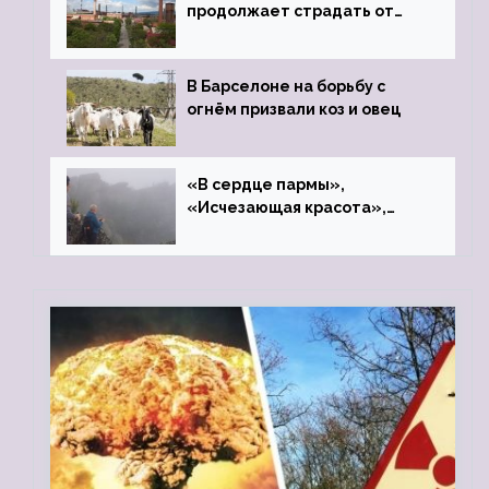
продолжает страдать от
закрытого цинкового завода
В Барселоне на борьбу с
огнём призвали коз и овец
«В сердце пармы»,
«Исчезающая красота»,
«Камень Черского»…