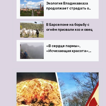
Экология Владикавказа
продолжает страдать от
закрытого цинкового
завода
В Барселоне на борьбу с
огнём призвали коз и овец
«В сердце пармы»,
«Исчезающая красота»,
«Камень Черского»…