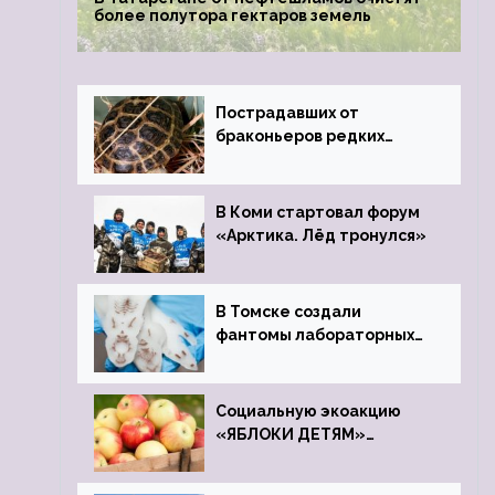
более полутора гектаров земель
Пострадавших от
браконьеров редких
черепах передали в
Ростовский зоопарк
В Коми стартовал форум
«Арктика. Лёд тронулся»
В Томске создали
фантомы лабораторных
мышей
Социальную экоакцию
«ЯБЛОКИ ДЕТЯМ»
проведет фонд «Компас»