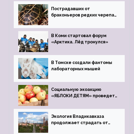
Пострадавших от
браконьеров редких черепах
передали в Ростовский
зоопарк
В Коми стартовал форум
«Арктика. Лёд тронулся»
В Томске создали фантомы
лабораторных мышей
Социальную экоакцию
«ЯБЛОКИ ДЕТЯМ» проведет
фонд «Компас»
Экология Владикавказа
продолжает страдать от
закрытого цинкового завода