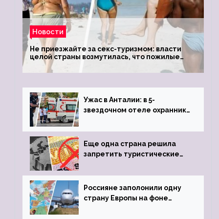
Новости
Не приезжайте за секс-туризмом: власти
целой страны возмутилась, что пожилые
туристки массово едут к ним, чтобы
обзавестись молодыми любовниками
Ужас в Анталии: в 5-
звездочном отеле охранник
устроил расстрел из
пистолета
Еще одна страна решила
запретить туристические
визы для россиян
Россияне заполонили одну
страну Европы на фоне
угрозы отмены шенгенских
виз