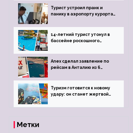
Турист устроил пранк и
панику в аэропорту курорта,
объявив о 6-часовой
задержке рейса
14-летний турист утонул в
бассейне роскошного
турецкого отеля
Anex сделал заявление по
рейсам в Анталию из 6
городов
Туризм готовится к новому
удару: он станет жертвой
глобальной депрессии
Метки