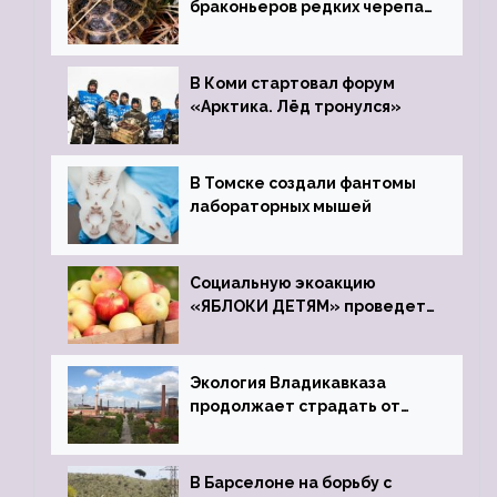
браконьеров редких черепах
передали в Ростовский
зоопарк
В Коми стартовал форум
«Арктика. Лёд тронулся»
В Томске создали фантомы
лабораторных мышей
Социальную экоакцию
«ЯБЛОКИ ДЕТЯМ» проведет
фонд «Компас»
Экология Владикавказа
продолжает страдать от
закрытого цинкового завода
В Барселоне на борьбу с