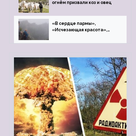
огнём призвали коз и овец
«В сердце пармы»,
«Исчезающая красота»,
«Камень Черского»…