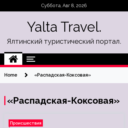
Skip
Суббота, Авг 8, 2026
to
content
Yalta Travel.
Ялтинский туристический портал.
Home
«Распадская-Коксовая»
«Распадская-Коксовая»
Происшествия