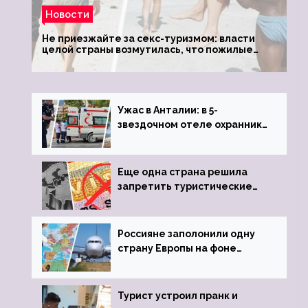
Новости
Не приезжайте за секс-туризмом: власти
целой страны возмутилась, что пожилые
туристки массово едут к ним, чтобы
обзавестись молодыми любовниками
Ужас в Анталии: в 5-
звездочном отеле охранник
устроил расстрел из
пистолета
Еще одна страна решила
запретить туристические
визы для россиян
Россияне заполонили одну
страну Европы на фоне
угрозы отмены шенгенских
виз
Турист устроил пранк и