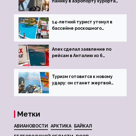
панику в аэропорту курорта,
объявив о 6-часовой
задержке рейса
14-летний турист утонул в
бассейне роскошного
турецкого отеля
Anex сделал заявление по
рейсам в Анталию из 6
городов
Туризм готовится к новому
удару: он станет жертвой
глобальной депрессии
Метки
АВИАНОВОСТИ
АРКТИКА
БАЙКАЛ