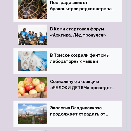
Пострадавших от
браконьеров редких черепах
передали в Ростовский
зоопарк
В Коми стартовал форум
«Арктика. Лёд тронулся»
В Томске создали фантомы
лабораторных мышей
Социальную экоакцию
«ЯБЛОКИ ДЕТЯМ» проведет
фонд «Компас»
Экология Владикавказа
продолжает страдать от
закрытого цинкового завода