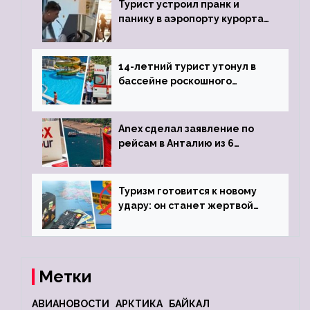
Турист устроил пранк и
панику в аэропорту курорта,
объявив о 6-часовой
задержке рейса
14-летний турист утонул в
бассейне роскошного
турецкого отеля
Anex сделал заявление по
рейсам в Анталию из 6
городов
Туризм готовится к новому
удару: он станет жертвой
глобальной депрессии
Метки
АВИАНОВОСТИ
АРКТИКА
БАЙКАЛ