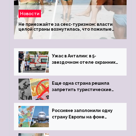
Новости
Не приезжайте за секс-туризмом: власти
целой страны возмутилась, что пожилые
туристки массово едут к ним, чтобы
обзавестись молодыми любовниками
Ужас в Анталии: в 5-
звездочном отеле охранник
устроил расстрел из
пистолета
Еще одна страна решила
запретить туристические
визы для россиян
Россияне заполонили одну
страну Европы на фоне
угрозы отмены шенгенских
виз