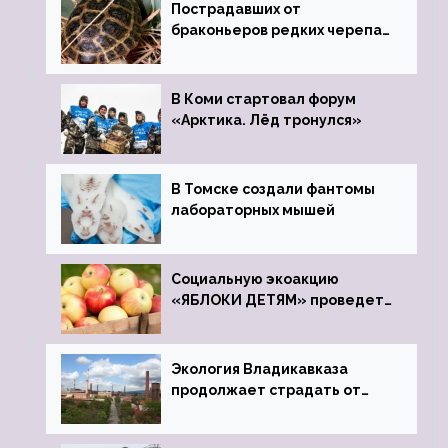
Пострадавших от
браконьеров редких черепах
передали в Ростовский
зоопарк
В Коми стартовал форум
«Арктика. Лёд тронулся»
В Томске создали фантомы
лабораторных мышей
Социальную экоакцию
«ЯБЛОКИ ДЕТЯМ» проведет
фонд «Компас»
Экология Владикавказа
продолжает страдать от
закрытого цинкового завода