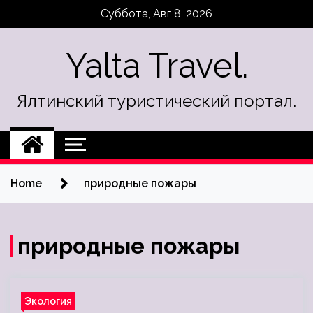
Skip
Суббота, Авг 8, 2026
to
content
Yalta Travel.
Ялтинский туристический портал.
Home
природные пожары
природные пожары
Экология