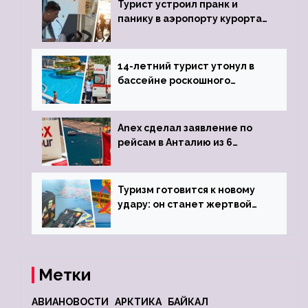
Турист устроил пранк и
панику в аэропорту курорта,
объявив о 6-часовой
задержке рейса
14-летний турист утонул в
бассейне роскошного
турецкого отеля
Anex сделал заявление по
рейсам в Анталию из 6
городов
Туризм готовится к новому
удару: он станет жертвой
глобальной депрессии
Метки
АВИАНОВОСТИ
АРКТИКА
БАЙКАЛ