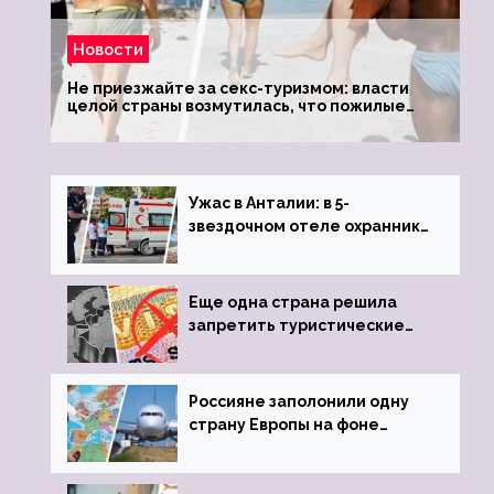
Новости
Не приезжайте за секс-туризмом: власти
целой страны возмутилась, что пожилые
туристки массово едут к ним, чтобы
обзавестись молодыми любовниками
Ужас в Анталии: в 5-
звездочном отеле охранник
устроил расстрел из
пистолета
Еще одна страна решила
запретить туристические
визы для россиян
Россияне заполонили одну
страну Европы на фоне
угрозы отмены шенгенских
виз