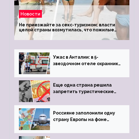
Новости
Не приезжайте за секс-туризмом: власти
целой страны возмутилась, что пожилые
туристки массово едут к ним, чтобы
обзавестись молодыми любовниками
Ужас в Анталии: в 5-
звездочном отеле охранник
устроил расстрел из
пистолета
Еще одна страна решила
запретить туристические
визы для россиян
Россияне заполонили одну
страну Европы на фоне
угрозы отмены шенгенских
виз