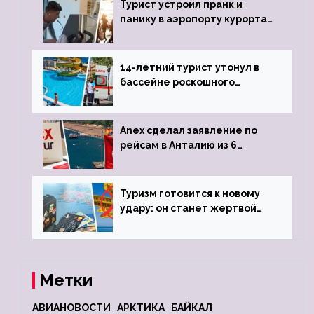
Турист устроил пранк и
панику в аэропорту курорта,
объявив о 6-часовой
задержке рейса
14-летний турист утонул в
бассейне роскошного
турецкого отеля
Anex сделал заявление по
рейсам в Анталию из 6
городов
Туризм готовится к новому
удару: он станет жертвой
глобальной депрессии
Метки
АВИАНОВОСТИ
АРКТИКА
БАЙКАЛ