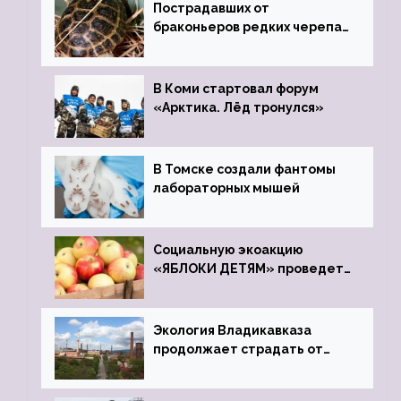
Пострадавших от
браконьеров редких черепах
передали в Ростовский
зоопарк
В Коми стартовал форум
«Арктика. Лёд тронулся»
В Томске создали фантомы
лабораторных мышей
Социальную экоакцию
«ЯБЛОКИ ДЕТЯМ» проведет
фонд «Компас»
Экология Владикавказа
продолжает страдать от
закрытого цинкового завода