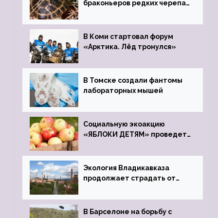
браконьеров редких черепах
передали в Ростовский
зоопарк
В Коми стартовал форум
«Арктика. Лёд тронулся»
В Томске создали фантомы
лабораторных мышей
Социальную экоакцию
«ЯБЛОКИ ДЕТЯМ» проведет
фонд «Компас»
Экология Владикавказа
продолжает страдать от
закрытого цинкового завода
В Барселоне на борьбу с