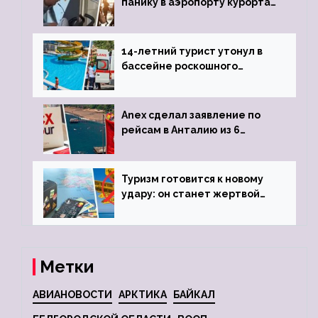
панику в аэропорту курорта,
объявив о 6-часовой
задержке рейса
14-летний турист утонул в
бассейне роскошного
турецкого отеля
Anex сделал заявление по
рейсам в Анталию из 6
городов
Туризм готовится к новому
удару: он станет жертвой
глобальной депрессии
Метки
АВИАНОВОСТИ
АРКТИКА
БАЙКАЛ