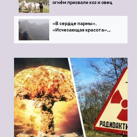
огнём призвали коз и овец
«В сердце пармы»,
«Исчезающая красота»,
«Камень Черского»…