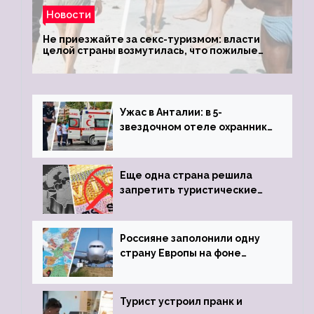
Новости
Не приезжайте за секс-туризмом: власти
целой страны возмутилась, что пожилые
туристки массово едут к ним, чтобы
обзавестись молодыми любовниками
Ужас в Анталии: в 5-
звездочном отеле охранник
устроил расстрел из
пистолета
Еще одна страна решила
запретить туристические
визы для россиян
Россияне заполонили одну
страну Европы на фоне
угрозы отмены шенгенских
виз
Турист устроил пранк и