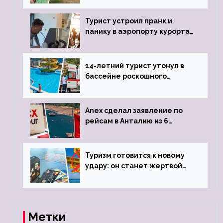
виз
Турист устроил пранк и
панику в аэропорту курорта,
объявив о 6-часовой
задержке рейса
14-летний турист утонул в
бассейне роскошного
турецкого отеля
Anex сделал заявление по
рейсам в Анталию из 6
городов
Туризм готовится к новому
удару: он станет жертвой
глобальной депрессии
Метки