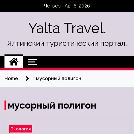
Skip
Четверг, Авг 6, 2026
to
content
Yalta Travel.
Ялтинский туристический портал.
Home
мусорный полигон
мусорный полигон
Экология