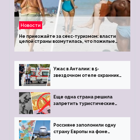
Новости
Не приезжайте за секс-туризмом: власти
целой страны возмутилась, что пожилые
туристки массово едут к ним, чтобы
обзавестись молодыми любовниками
Ужас в Анталии: в 5-
звездочном отеле охранник
устроил расстрел из
пистолета
Еще одна страна решила
запретить туристические
визы для россиян
Россияне заполонили одну
страну Европы на фоне
угрозы отмены шенгенских