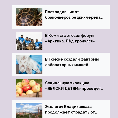
Пострадавших от
браконьеров редких черепах
передали в Ростовский
зоопарк
В Коми стартовал форум
«Арктика. Лёд тронулся»
В Томске создали фантомы
лабораторных мышей
Социальную экоакцию
«ЯБЛОКИ ДЕТЯМ» проведет
фонд «Компас»
Экология Владикавказа
продолжает страдать от
закрытого цинкового завода