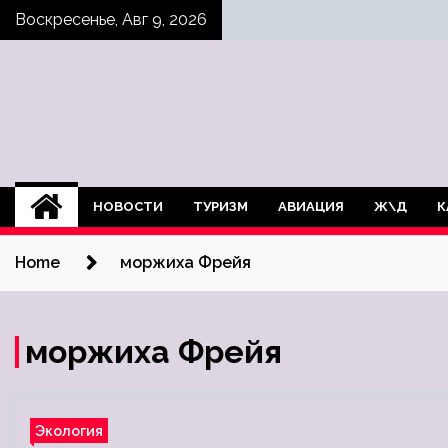
Skip
Воскресенье, Авг 9, 2026
to
content
НОВОСТИ
ТУРИЗМ
АВИАЦИЯ
Ж\Д
К
Home
моржиха Фрейя
моржиха Фрейя
Экология