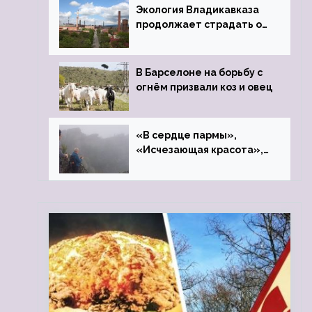
Экология Владикавказа
продолжает страдать от
закрытого цинкового
завода
В Барселоне на борьбу с
огнём призвали коз и овец
«В сердце пармы»,
«Исчезающая красота»,
«Камень Черского»…