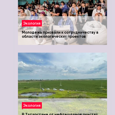
Экология
Молодежь призвали к сотрудничеству в
области экологических проектов
Экология
В Татарстане от нефтешламов очистят