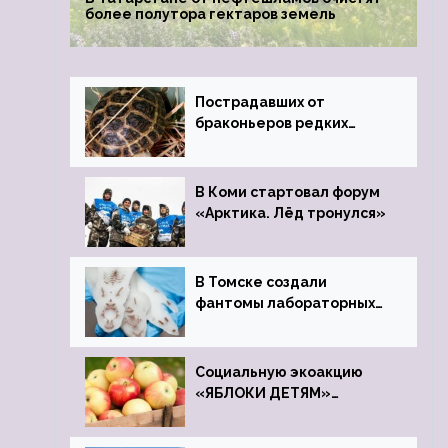
более полутора гектаров земель
Пострадавших от
браконьеров редких
черепах передали в
Ростовский зоопарк
В Коми стартовал форум
«Арктика. Лёд тронулся»
В Томске создали
фантомы лабораторных
мышей
Социальную экоакцию
«ЯБЛОКИ ДЕТЯМ»
проведет фонд «Компас»