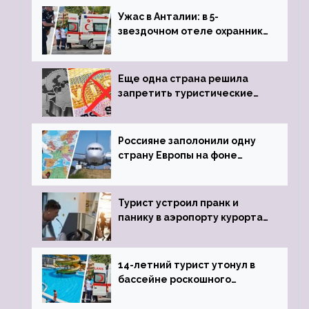
Ужас в Анталии: в 5-
звездочном отеле охранник
устроил расстрел из
пистолета
Еще одна страна решила
запретить туристические
визы для россиян
Россияне заполонили одну
страну Европы на фоне
угрозы отмены шенгенских
виз
Турист устроил пранк и
панику в аэропорту курорта,
объявив о 6-часовой
задержке рейса
14-летний турист утонул в
бассейне роскошного
турецкого отеля