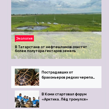
Экология
В Татарстане от нефтешламов очистят
более полутора гектаров земель
Пострадавших от
браконьеров редких черепах
передали в Ростовский
зоопарк
В Коми стартовал форум
«Арктика. Лёд тронулся»