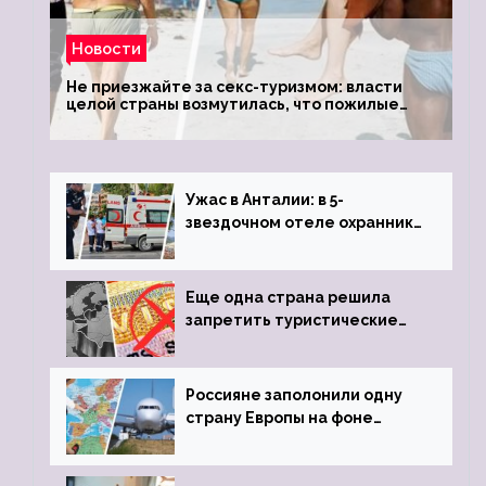
Новости
Не приезжайте за секс-туризмом: власти
целой страны возмутилась, что пожилые
туристки массово едут к ним, чтобы
обзавестись молодыми любовниками
Ужас в Анталии: в 5-
звездочном отеле охранник
устроил расстрел из
пистолета
Еще одна страна решила
запретить туристические
визы для россиян
Россияне заполонили одну
страну Европы на фоне
угрозы отмены шенгенских
виз