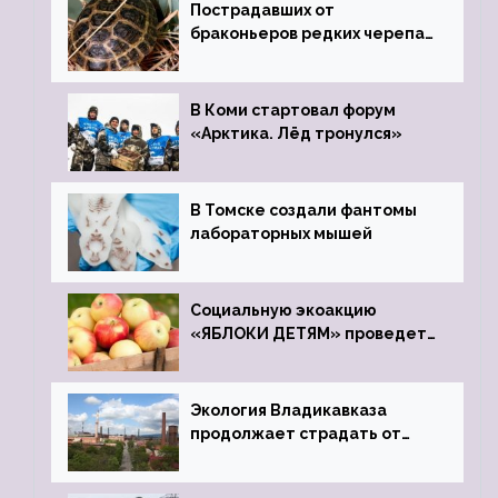
Пострадавших от
браконьеров редких черепах
передали в Ростовский
зоопарк
В Коми стартовал форум
«Арктика. Лёд тронулся»
В Томске создали фантомы
лабораторных мышей
Социальную экоакцию
«ЯБЛОКИ ДЕТЯМ» проведет
фонд «Компас»
Экология Владикавказа
продолжает страдать от
закрытого цинкового завода