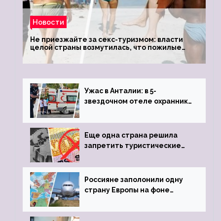
Новости
Не приезжайте за секс-туризмом: власти
целой страны возмутилась, что пожилые
туристки массово едут к ним, чтобы
обзавестись молодыми любовниками
Ужас в Анталии: в 5-
звездочном отеле охранник
устроил расстрел из
пистолета
Еще одна страна решила
запретить туристические
визы для россиян
Россияне заполонили одну
страну Европы на фоне
угрозы отмены шенгенских
виз