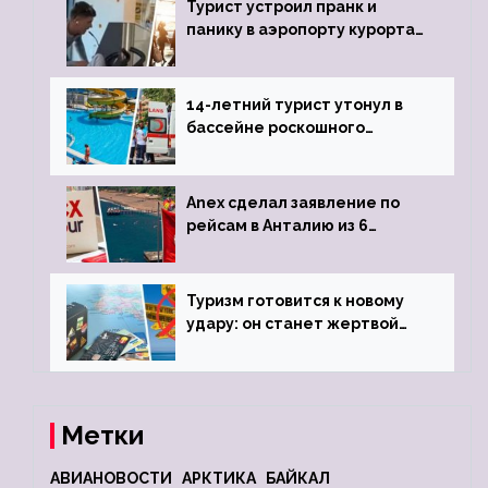
Турист устроил пранк и
панику в аэропорту курорта,
объявив о 6-часовой
задержке рейса
14-летний турист утонул в
бассейне роскошного
турецкого отеля
Anex сделал заявление по
рейсам в Анталию из 6
городов
Туризм готовится к новому
удару: он станет жертвой
глобальной депрессии
Метки
АВИАНОВОСТИ
АРКТИКА
БАЙКАЛ