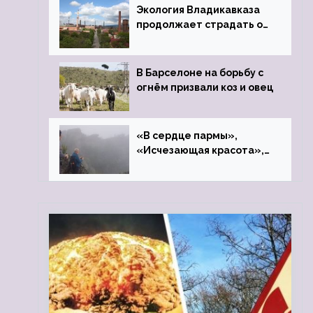
Экология Владикавказа
продолжает страдать от
закрытого цинкового
завода
В Барселоне на борьбу с
огнём призвали коз и овец
«В сердце пармы»,
«Исчезающая красота»,
«Камень Черского»…