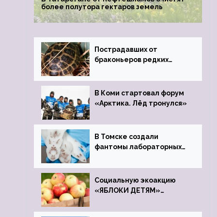
более полутора гектаров земель
Пострадавших от
браконьеров редких
черепах передали в
Ростовский зоопарк
В Коми стартовал форум
«Арктика. Лёд тронулся»
В Томске создали
фантомы лабораторных
мышей
Социальную экоакцию
«ЯБЛОКИ ДЕТЯМ»
проведет фонд «Компас»