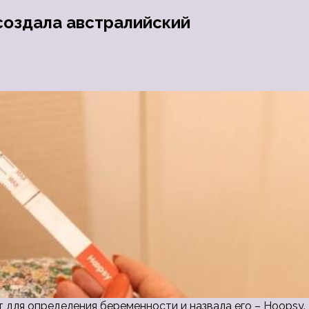
создала австралийский
 для определения беременности и назвала его – Hoopsy.