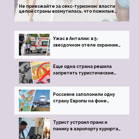
Не приезжайте за секс-туризмом: власти
целой страны возмутилась, что пожилые
туристки массово едут к ним, чтобы
обзавестись молодыми любовниками
Ужас в Анталии: в 5-
звездочном отеле охранник
устроил расстрел из
пистолета
Еще одна страна решила
запретить туристические
визы для россиян
Россияне заполонили одну
страну Европы на фоне
угрозы отмены шенгенских
виз
Турист устроил пранк и
панику в аэропорту курорта,
объявив о 6-часовой