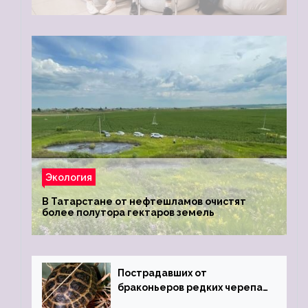
Экология
В Татарстане от нефтешламов очистят
более полутора гектаров земель
Пострадавших от
браконьеров редких черепах
передали в Ростовский