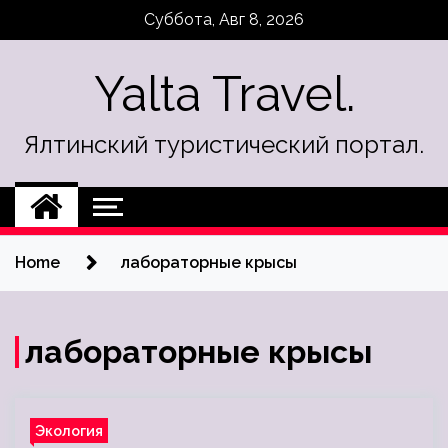
Skip
Суббота, Авг 8, 2026
to
content
Yalta Travel.
Ялтинский туристический портал.
Home
лабораторные крысы
лабораторные крысы
Экология