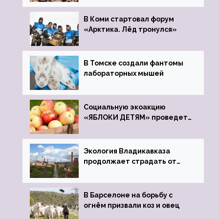
зоопарк
В Коми стартовал форум
«Арктика. Лёд тронулся»
В Томске создали фантомы
лабораторных мышей
Социальную экоакцию
«ЯБЛОКИ ДЕТЯМ» проведет
фонд «Компас»
Экология Владикавказа
продолжает страдать от
закрытого цинкового завода
В Барселоне на борьбу с
огнём призвали коз и овец