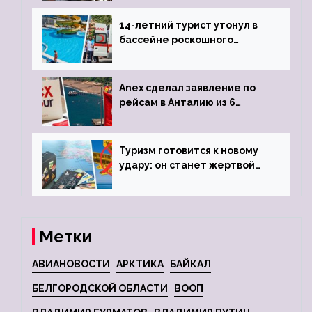
задержке рейса
14-летний турист утонул в
бассейне роскошного
турецкого отеля
Anex сделал заявление по
рейсам в Анталию из 6
городов
Туризм готовится к новому
удару: он станет жертвой
глобальной депрессии
Метки
АВИАНОВОСТИ
АРКТИКА
БАЙКАЛ
БЕЛГОРОДСКОЙ ОБЛАСТИ
ВООП