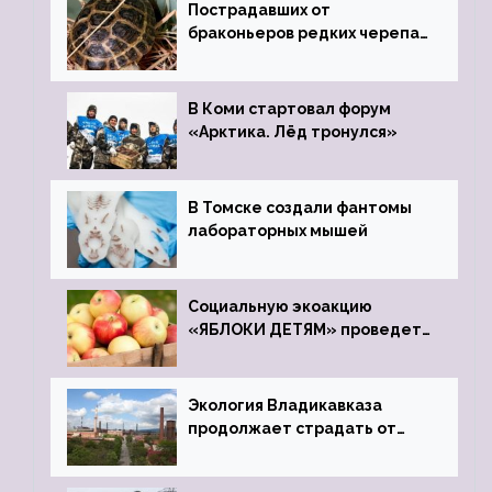
Пострадавших от
браконьеров редких черепах
передали в Ростовский
зоопарк
В Коми стартовал форум
«Арктика. Лёд тронулся»
В Томске создали фантомы
лабораторных мышей
Социальную экоакцию
«ЯБЛОКИ ДЕТЯМ» проведет
фонд «Компас»
Экология Владикавказа
продолжает страдать от
закрытого цинкового завода