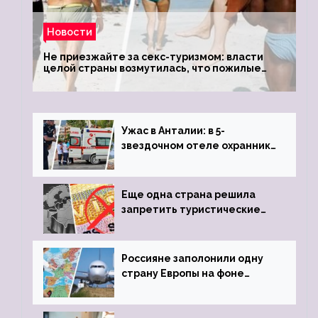
Новости
Не приезжайте за секс-туризмом: власти
целой страны возмутилась, что пожилые
туристки массово едут к ним, чтобы
обзавестись молодыми любовниками
Ужас в Анталии: в 5-
звездочном отеле охранник
устроил расстрел из
пистолета
Еще одна страна решила
запретить туристические
визы для россиян
Россияне заполонили одну
страну Европы на фоне
угрозы отмены шенгенских
виз