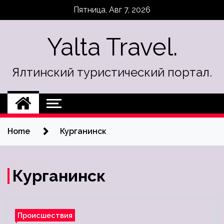
Skip
Пятница, Авг 7, 2026
to
content
Yalta Travel.
Ялтинский туристический портал.
Home
Курганинск
Курганинск
Происшествия