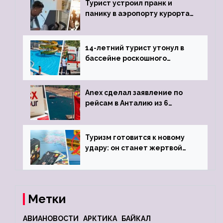
Турист устроил пранк и
панику в аэропорту курорта,
объявив о 6-часовой
задержке рейса
14-летний турист утонул в
бассейне роскошного
турецкого отеля
Anex сделал заявление по
рейсам в Анталию из 6
городов
Туризм готовится к новому
удару: он станет жертвой
глобальной депрессии
Метки
АВИАНОВОСТИ
АРКТИКА
БАЙКАЛ