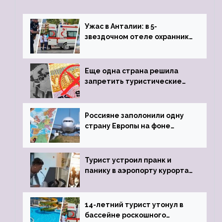
Ужас в Анталии: в 5-
звездочном отеле охранник
устроил расстрел из
пистолета
Еще одна страна решила
запретить туристические
визы для россиян
Россияне заполонили одну
страну Европы на фоне
угрозы отмены шенгенских
виз
Турист устроил пранк и
панику в аэропорту курорта,
объявив о 6-часовой
задержке рейса
14-летний турист утонул в
бассейне роскошного