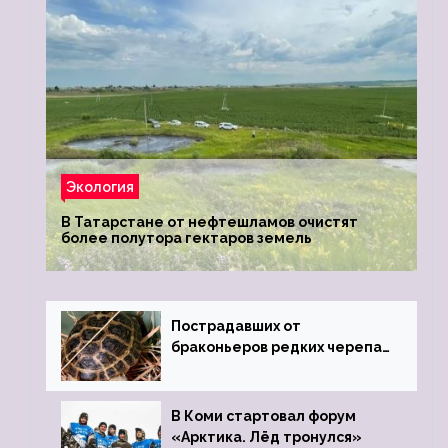
Экология
В Татарстане от нефтешламов очистят
более полутора гектаров земель
Пострадавших от
браконьеров редких черепах
передали в Ростовский
зоопарк
В Коми стартовал форум
«Арктика. Лёд тронулся»