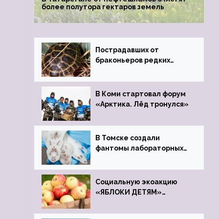
более полутора гектаров земель
Пострадавших от
браконьеров редких
черепах передали в
Ростовский зоопарк
В Коми стартовал форум
«Арктика. Лёд тронулся»
В Томске создали
фантомы лабораторных
мышей
Социальную экоакцию
«ЯБЛОКИ ДЕТЯМ»
проведет фонд «Компас»