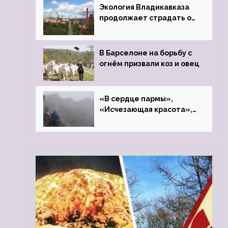
Экология Владикавказа
продолжает страдать от
закрытого цинкового
завода
В Барселоне на борьбу с
огнём призвали коз и овец
«В сердце пармы»,
«Исчезающая красота»,
«Камень Черского»…