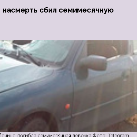
ь насмерть сбил семимесячную
очине, погибла семимесячная девочка Фото: Telegram-