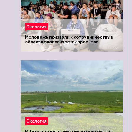
Экология
Молодежь призвали к сотрудничеству в
области экологических проектов
Экология
В Татарстане от нефтешламов очистят