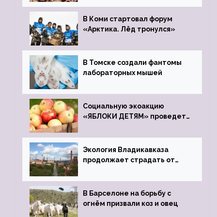
зоопарк
В Коми стартовал форум
«Арктика. Лёд тронулся»
В Томске создали фантомы
лабораторных мышей
Социальную экоакцию
«ЯБЛОКИ ДЕТЯМ» проведет
фонд «Компас»
Экология Владикавказа
продолжает страдать от
закрытого цинкового завода
В Барселоне на борьбу с
огнём призвали коз и овец