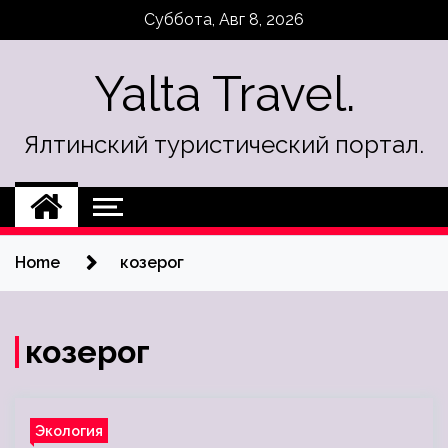
Skip
Суббота, Авг 8, 2026
to
content
Yalta Travel.
Ялтинский туристический портал.
Home
козерог
козерог
Экология