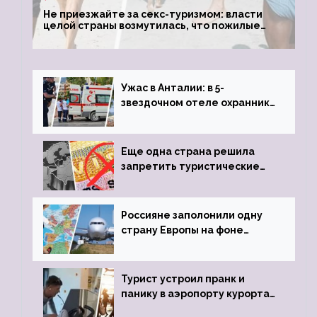
Не приезжайте за секс-туризмом: власти
целой страны возмутилась, что пожилые
туристки массово едут к ним, чтобы
обзавестись молодыми любовниками
Ужас в Анталии: в 5-
звездочном отеле охранник
устроил расстрел из
пистолета
Еще одна страна решила
запретить туристические
визы для россиян
Россияне заполонили одну
страну Европы на фоне
угрозы отмены шенгенских
виз
Турист устроил пранк и
панику в аэропорту курорта,
объявив о 6-часовой