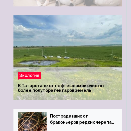
Экология
В Татарстане от нефтешламов очистят
более полутора гектаров земель
Пострадавших от
браконьеров редких черепах
передали в Ростовский