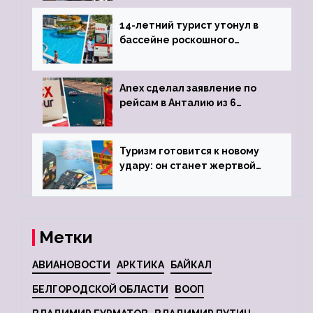
задержке рейса
14-летний турист утонул в
бассейне роскошного
турецкого отеля
Anex сделал заявление по
рейсам в Анталию из 6
городов
Туризм готовится к новому
удару: он станет жертвой
глобальной депрессии
Метки
АВИАНОВОСТИ
АРКТИКА
БАЙКАЛ
БЕЛГОРОДСКОЙ ОБЛАСТИ
ВООП