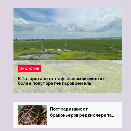
Экология
В Татарстане от нефтешламов очистят
более полутора гектаров земель
Пострадавших от
браконьеров редких черепах
передали в Ростовский
зоопарк