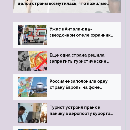
целой страны возмутилась, что пожилые
туристки массово едут к ним, чтобы
обзавестись молодыми любовниками
Ужас в Анталии: в 5-
звездочном отеле охранник
устроил расстрел из
пистолета
Еще одна страна решила
запретить туристические
визы для россиян
Россияне заполонили одну
страну Европы на фоне
угрозы отмены шенгенских
виз
Турист устроил пранк и
панику в аэропорту курорта,
объявив о 6-часовой
задержке рейса