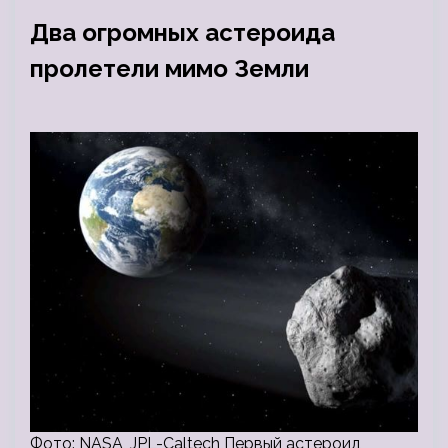
Два огромных астероида
пролетели мимо Земли
Фото: NASA, JPL-Caltech Первый астероид