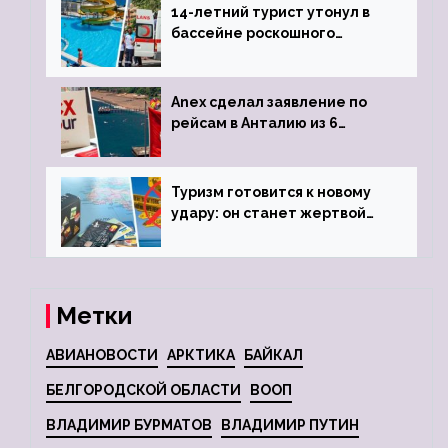
14-летний турист утонул в
бассейне роскошного
турецкого отеля
Anex сделал заявление по
рейсам в Анталию из 6
городов
Туризм готовится к новому
удару: он станет жертвой
глобальной депрессии
Метки
АВИАНОВОСТИ
АРКТИКА
БАЙКАЛ
БЕЛГОРОДСКОЙ ОБЛАСТИ
ВООП
ВЛАДИМИР БУРМАТОВ
ВЛАДИМИР ПУТИН