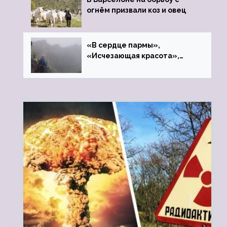
огнём призвали коз и овец
«В сердце пармы»,
«Исчезающая красота»,
«Камень Черского»…