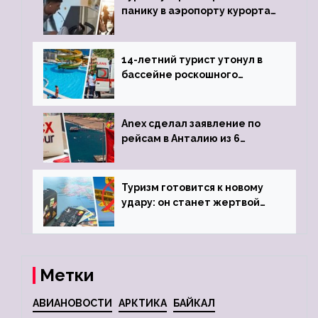
панику в аэропорту курорта,
объявив о 6-часовой
задержке рейса
14-летний турист утонул в
бассейне роскошного
турецкого отеля
Anex сделал заявление по
рейсам в Анталию из 6
городов
Туризм готовится к новому
удару: он станет жертвой
глобальной депрессии
Метки
АВИАНОВОСТИ
АРКТИКА
БАЙКАЛ