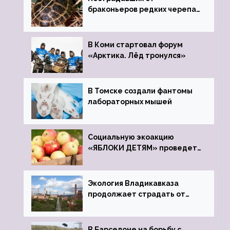
браконьеров редких черепах
передали в Ростовский
зоопарк
В Коми стартовал форум
«Арктика. Лёд тронулся»
В Томске создали фантомы
лабораторных мышей
Социальную экоакцию
«ЯБЛОКИ ДЕТЯМ» проведет
фонд «Компас»
Экология Владикавказа
продолжает страдать от
закрытого цинкового завода
В Барселоне на борьбу с