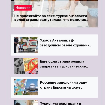
Новости
Не приезжайте за секс-туризмом: власти
целой страны возмутилась, что пожилые
туристки массово едут к ним, чтобы
обзавестись молодыми любовниками
Ужас в Анталии: в 5-
звездочном отеле охранник
устроил расстрел из
пистолета
Еще одна страна решила
запретить туристические
визы для россиян
Россияне заполонили одну
страну Европы на фоне
угрозы отмены шенгенских
виз
Турист устроил пранк и