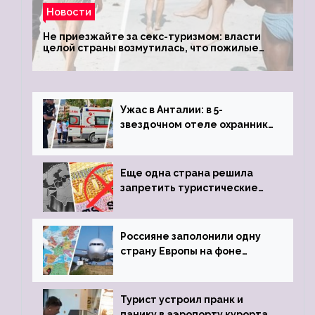
Новости
Не приезжайте за секс-туризмом: власти
целой страны возмутилась, что пожилые
туристки массово едут к ним, чтобы
обзавестись молодыми любовниками
Ужас в Анталии: в 5-
звездочном отеле охранник
устроил расстрел из
пистолета
Еще одна страна решила
запретить туристические
визы для россиян
Россияне заполонили одну
страну Европы на фоне
угрозы отмены шенгенских
виз
Турист устроил пранк и
панику в аэропорту курорта,