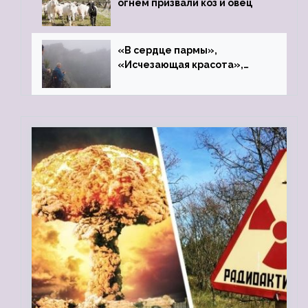
огнём призвали коз и овец
«В сердце пармы»,
«Исчезающая красота»,
«Камень Черского»…