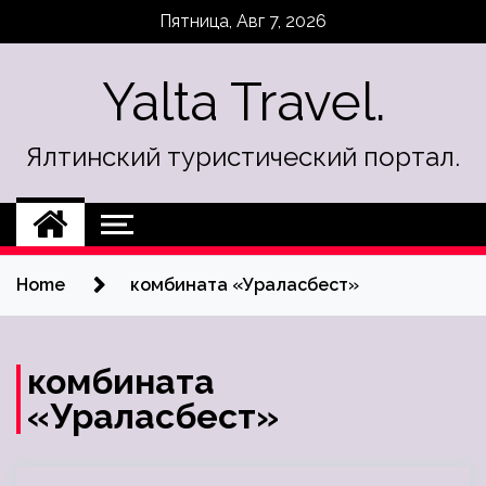
Skip
Пятница, Авг 7, 2026
to
content
Yalta Travel.
Ялтинский туристический портал.
Home
комбината «Ураласбест»
комбината
«Ураласбест»