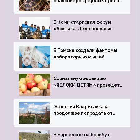
браконьеров редких черепах
передали в Ростовский
зоопарк
В Коми стартовал форум
«Арктика. Лёд тронулся»
В Томске создали фантомы
лабораторных мышей
Социальную экоакцию
«ЯБЛОКИ ДЕТЯМ» проведет
фонд «Компас»
Экология Владикавказа
продолжает страдать от
закрытого цинкового завода
В Барселоне на борьбу с