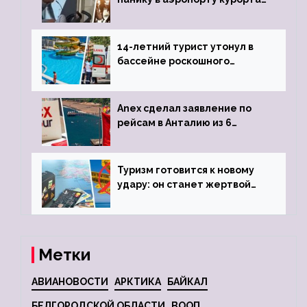
объявив о 6-часовой
задержке рейса
14-летний турист утонул в
бассейне роскошного
турецкого отеля
Anex сделал заявление по
рейсам в Анталию из 6
городов
Туризм готовится к новому
удару: он станет жертвой
глобальной депрессии
Метки
АВИАНОВОСТИ
АРКТИКА
БАЙКАЛ
БЕЛГОРОДСКОЙ ОБЛАСТИ
ВООП