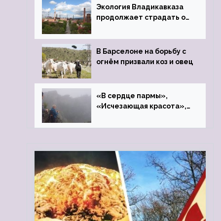
Экология Владикавказа
продолжает страдать от
закрытого цинкового
завода
В Барселоне на борьбу с
огнём призвали коз и овец
«В сердце пармы»,
«Исчезающая красота»,
«Камень Черского»…