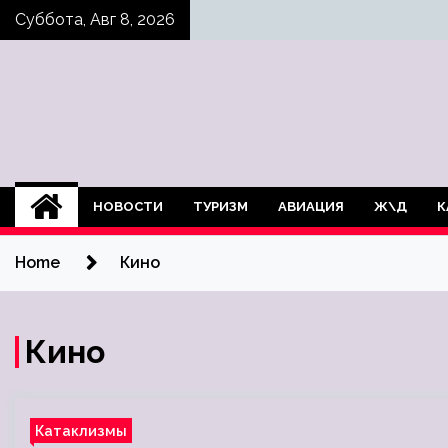
Skip
Суббота, Авг 8, 2026
to
content
НОВОСТИ
ТУРИЗМ
АВИАЦИЯ
Ж\Д
К
Home
Кино
Кино
Катаклизмы