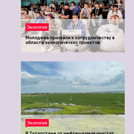
Экология
Молодежь призвали к сотрудничеству в
области экологических проектов
Экология
В Татарстане от нефтешламов очистят