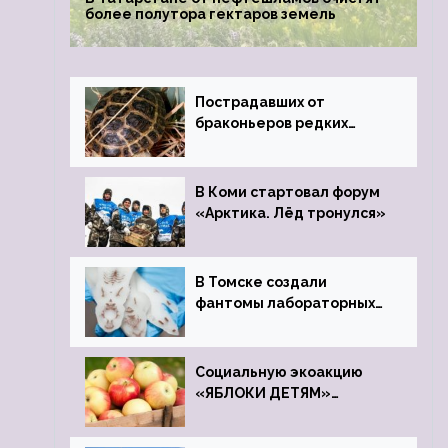
более полутора гектаров земель
Пострадавших от
браконьеров редких
черепах передали в
Ростовский зоопарк
В Коми стартовал форум
«Арктика. Лёд тронулся»
В Томске создали
фантомы лабораторных
мышей
Социальную экоакцию
«ЯБЛОКИ ДЕТЯМ»
проведет фонд «Компас»