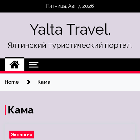
Skip
Пятница, Авг 7, 2026
to
content
Yalta Travel.
Ялтинский туристический портал.
Home
Кама
Кама
Экология