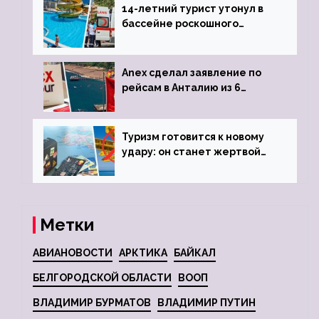
14-летний турист утонул в
бассейне роскошного
турецкого отеля
Anex сделал заявление по
рейсам в Анталию из 6
городов
Туризм готовится к новому
удару: он станет жертвой
глобальной депрессии
Метки
АВИАНОВОСТИ
АРКТИКА
БАЙКАЛ
БЕЛГОРОДСКОЙ ОБЛАСТИ
ВООП
ВЛАДИМИР БУРМАТОВ
ВЛАДИМИР ПУТИН