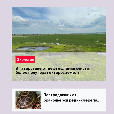
Экология
В Татарстане от нефтешламов очистят
более полутора гектаров земель
Пострадавших от
браконьеров редких черепах
передали в Ростовский
зоопарк