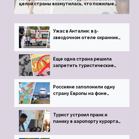
целой страны возмутилась, что пожилые
туристки массово едут к ним, чтобы
обзавестись молодыми любовниками
Ужас в Анталии: в 5-
звездочном отеле охранник
устроил расстрел из
пистолета
Еще одна страна решила
запретить туристические
визы для россиян
Россияне заполонили одну
страну Европы на фоне
угрозы отмены шенгенских
виз
Турист устроил пранк и
панику в аэропорту курорта,
объявив о 6-часовой
задержке рейса