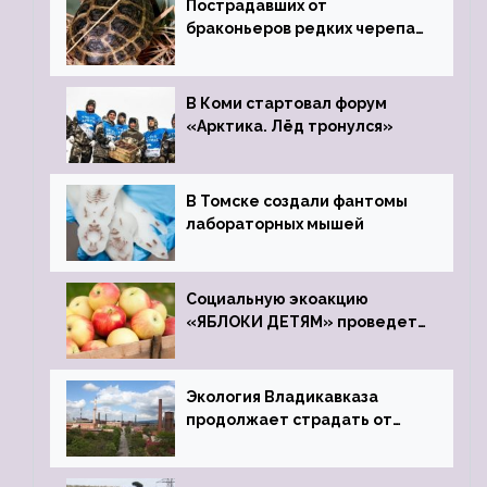
Пострадавших от
браконьеров редких черепах
передали в Ростовский
зоопарк
В Коми стартовал форум
«Арктика. Лёд тронулся»
В Томске создали фантомы
лабораторных мышей
Социальную экоакцию
«ЯБЛОКИ ДЕТЯМ» проведет
фонд «Компас»
Экология Владикавказа
продолжает страдать от
закрытого цинкового завода