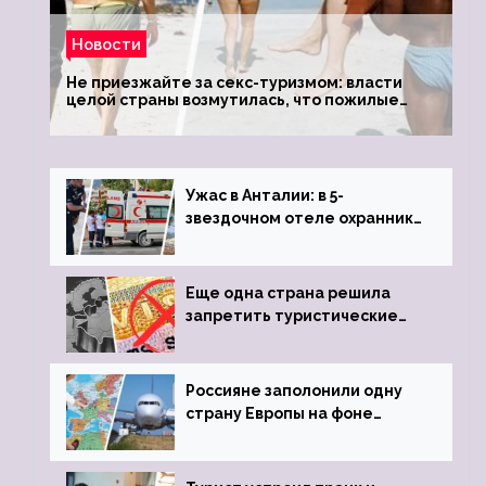
Новости
Не приезжайте за секс-туризмом: власти
целой страны возмутилась, что пожилые
туристки массово едут к ним, чтобы
обзавестись молодыми любовниками
Ужас в Анталии: в 5-
звездочном отеле охранник
устроил расстрел из
пистолета
Еще одна страна решила
запретить туристические
визы для россиян
Россияне заполонили одну
страну Европы на фоне
угрозы отмены шенгенских
виз