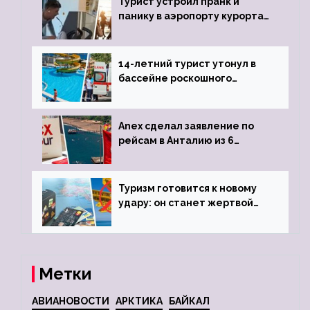
Турист устроил пранк и
панику в аэропорту курорта,
объявив о 6-часовой
задержке рейса
14-летний турист утонул в
бассейне роскошного
турецкого отеля
Anex сделал заявление по
рейсам в Анталию из 6
городов
Туризм готовится к новому
удару: он станет жертвой
глобальной депрессии
Метки
АВИАНОВОСТИ
АРКТИКА
БАЙКАЛ