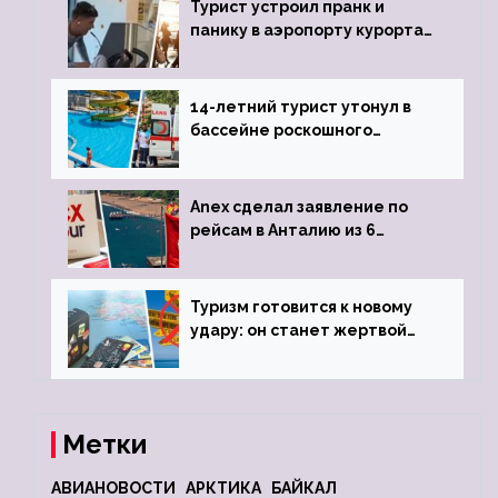
Турист устроил пранк и
панику в аэропорту курорта,
объявив о 6-часовой
задержке рейса
14-летний турист утонул в
бассейне роскошного
турецкого отеля
Anex сделал заявление по
рейсам в Анталию из 6
городов
Туризм готовится к новому
удару: он станет жертвой
глобальной депрессии
Метки
АВИАНОВОСТИ
АРКТИКА
БАЙКАЛ