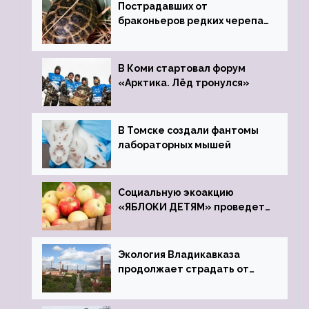
Пострадавших от
браконьеров редких черепах
передали в Ростовский
зоопарк
В Коми стартовал форум
«Арктика. Лёд тронулся»
В Томске создали фантомы
лабораторных мышей
Социальную экоакцию
«ЯБЛОКИ ДЕТЯМ» проведет
фонд «Компас»
Экология Владикавказа
продолжает страдать от
закрытого цинкового завода