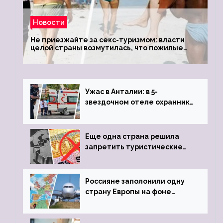
Новости
Не приезжайте за секс-туризмом: власти
целой страны возмутилась, что пожилые
туристки массово едут к ним, чтобы
обзавестись молодыми любовниками
Ужас в Анталии: в 5-
звездочном отеле охранник
устроил расстрел из
пистолета
Еще одна страна решила
запретить туристические
визы для россиян
Россияне заполонили одну
страну Европы на фоне
угрозы отмены шенгенских
виз