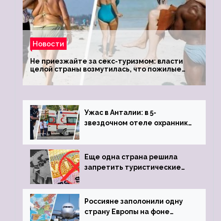
Новости
Не приезжайте за секс-туризмом: власти
целой страны возмутилась, что пожилые
туристки массово едут к ним, чтобы
обзавестись молодыми любовниками
Ужас в Анталии: в 5-
звездочном отеле охранник
устроил расстрел из
пистолета
Еще одна страна решила
запретить туристические
визы для россиян
Россияне заполонили одну
страну Европы на фоне