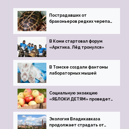
Пострадавших от
браконьеров редких черепах
передали в Ростовский
зоопарк
В Коми стартовал форум
«Арктика. Лёд тронулся»
В Томске создали фантомы
лабораторных мышей
Социальную экоакцию
«ЯБЛОКИ ДЕТЯМ» проведет
фонд «Компас»
Экология Владикавказа
продолжает страдать от