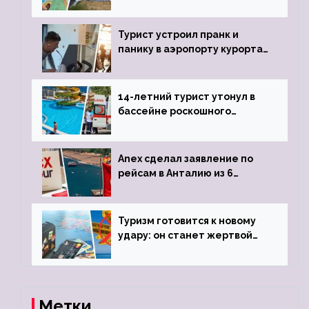
угрозы отмены шенгенских
виз
Турист устроил пранк и
панику в аэропорту курорта,
объявив о 6-часовой
задержке рейса
14-летний турист утонул в
бассейне роскошного
турецкого отеля
Anex сделал заявление по
рейсам в Анталию из 6
городов
Туризм готовится к новому
удару: он станет жертвой
глобальной депрессии
Метки