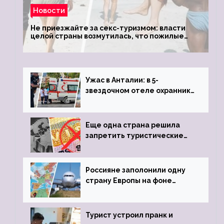
Новости
Не приезжайте за секс-туризмом: власти
целой страны возмутилась, что пожилые
туристки массово едут к ним, чтобы
обзавестись молодыми любовниками
Ужас в Анталии: в 5-
звездочном отеле охранник
устроил расстрел из
пистолета
Еще одна страна решила
запретить туристические
визы для россиян
Россияне заполонили одну
страну Европы на фоне
угрозы отмены шенгенских
виз
Турист устроил пранк и