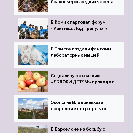
браконьеров редких черепах
передали в Ростовский
зоопарк
В Коми стартовал форум
«Арктика. Лёд тронулся»
В Томске создали фантомы
лабораторных мышей
Социальную экоакцию
«ЯБЛОКИ ДЕТЯМ» проведет
фонд «Компас»
Экология Владикавказа
продолжает страдать от
закрытого цинкового завода
В Барселоне на борьбу с