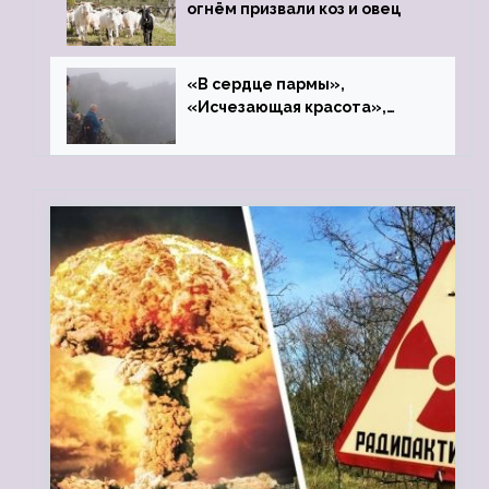
огнём призвали коз и овец
«В сердце пармы»,
«Исчезающая красота»,
«Камень Черского»…