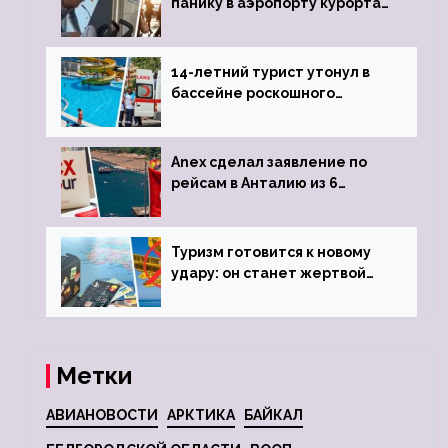
панику в аэропорту курорта,
объявив о 6-часовой
задержке рейса
14-летний турист утонул в
бассейне роскошного
турецкого отеля
Anex сделал заявление по
рейсам в Анталию из 6
городов
Туризм готовится к новому
удару: он станет жертвой
глобальной депрессии
Метки
АВИАНОВОСТИ
АРКТИКА
БАЙКАЛ