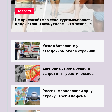
Новости
Не приезжайте за секс-туризмом: власти
целой страны возмутилась, что пожилые
туристки массово едут к ним, чтобы
обзавестись молодыми любовниками
Ужас в Анталии: в 5-
звездочном отеле охранник
устроил расстрел из
пистолета
Еще одна страна решила
запретить туристические
визы для россиян
Россияне заполонили одну
страну Европы на фоне
угрозы отмены шенгенских
виз