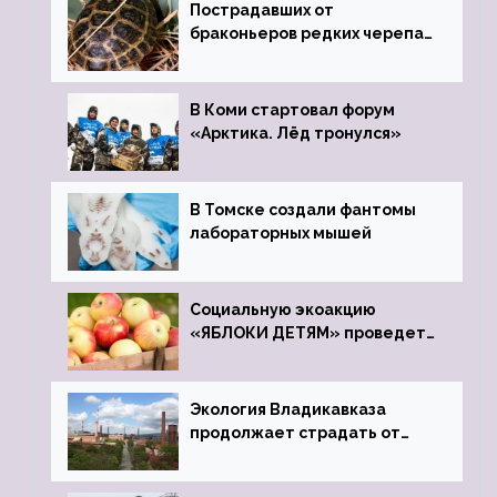
Пострадавших от
браконьеров редких черепах
передали в Ростовский
зоопарк
В Коми стартовал форум
«Арктика. Лёд тронулся»
В Томске создали фантомы
лабораторных мышей
Социальную экоакцию
«ЯБЛОКИ ДЕТЯМ» проведет
фонд «Компас»
Экология Владикавказа
продолжает страдать от
закрытого цинкового завода