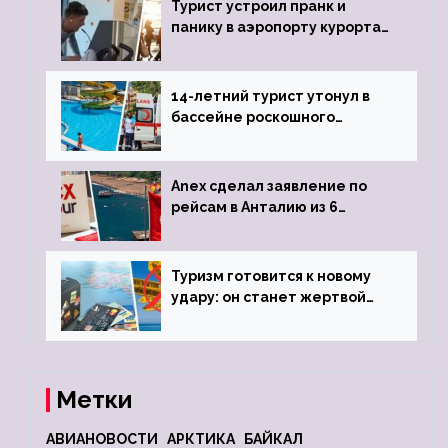
Турист устроил пранк и
панику в аэропорту курорта,
объявив о 6-часовой
задержке рейса
14-летний турист утонул в
бассейне роскошного
турецкого отеля
Anex сделал заявление по
рейсам в Анталию из 6
городов
Туризм готовится к новому
удару: он станет жертвой
глобальной депрессии
Метки
АВИАНОВОСТИ
АРКТИКА
БАЙКАЛ