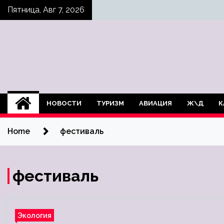
Skip
Пятница, Авг 7, 2026
to
content
НОВОСТИ
ТУРИЗМ
АВИАЦИЯ
Ж\Д
К
Home
фестиваль
фестиваль
Экология