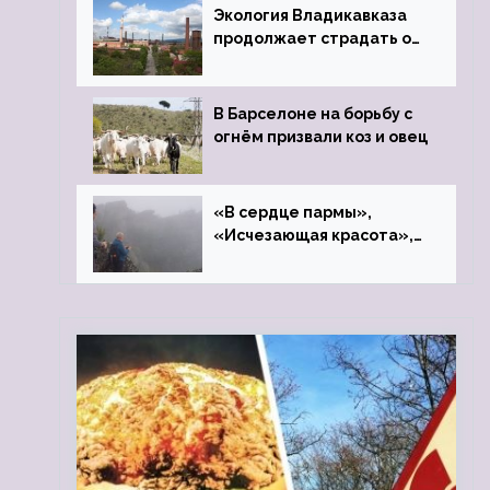
Экология Владикавказа
продолжает страдать от
закрытого цинкового
завода
В Барселоне на борьбу с
огнём призвали коз и овец
«В сердце пармы»,
«Исчезающая красота»,
«Камень Черского»…