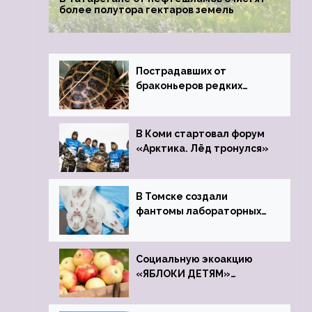
более полутора гектаров земель
Пострадавших от
браконьеров редких
черепах передали в
Ростовский зоопарк
В Коми стартовал форум
«Арктика. Лёд тронулся»
В Томске создали
фантомы лабораторных
мышей
Социальную экоакцию
«ЯБЛОКИ ДЕТЯМ»
проведет фонд «Компас»