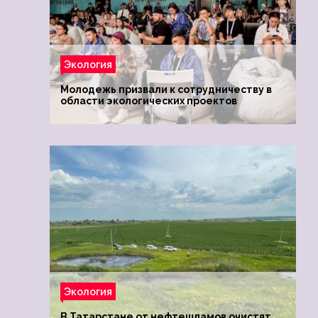
Экология
Молодежь призвали к сотрудничеству в
области экологических проектов
Экология
В Татарстане от нефтешламов очистят