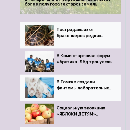
более полутора гектаров земель
Пострадавших от
браконьеров редких
черепах передали в
Ростовский зоопарк
В Коми стартовал форум
«Арктика. Лёд тронулся»
В Томске создали
фантомы лабораторных
мышей
Социальную экоакцию
«ЯБЛОКИ ДЕТЯМ»
проведет фонд «Компас»