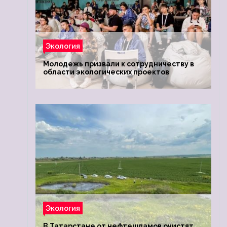
Экология
Молодежь призвали к сотрудничеству в
области экологических проектов
Экология
В Татарстане от нефтешламов очистят