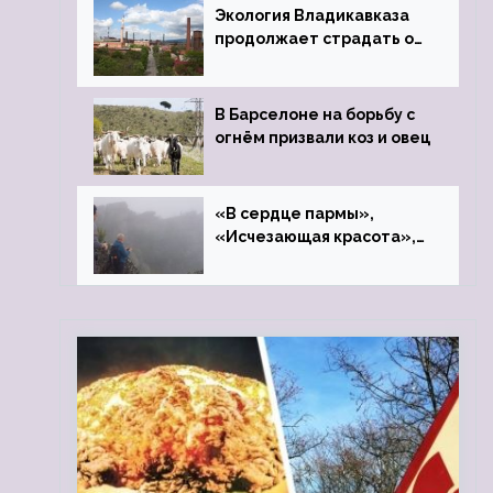
Экология Владикавказа
продолжает страдать от
закрытого цинкового
завода
В Барселоне на борьбу с
огнём призвали коз и овец
«В сердце пармы»,
«Исчезающая красота»,
«Камень Черского»…