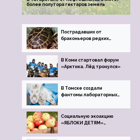
более полутора гектаров земель
Пострадавших от
браконьеров редких
черепах передали в
Ростовский зоопарк
В Коми стартовал форум
«Арктика. Лёд тронулся»
В Томске создали
фантомы лабораторных
мышей
Социальную экоакцию
«ЯБЛОКИ ДЕТЯМ»
проведет фонд «Компас»