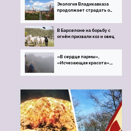
Экология Владикавказа
продолжает страдать от
закрытого цинкового
завода
В Барселоне на борьбу с
огнём призвали коз и овец
«В сердце пармы»,
«Исчезающая красота»,
«Камень Черского»…