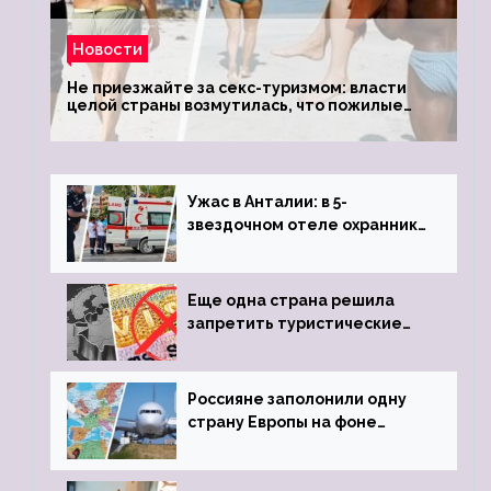
Новости
Не приезжайте за секс-туризмом: власти
целой страны возмутилась, что пожилые
туристки массово едут к ним, чтобы
обзавестись молодыми любовниками
Ужас в Анталии: в 5-
звездочном отеле охранник
устроил расстрел из
пистолета
Еще одна страна решила
запретить туристические
визы для россиян
Россияне заполонили одну
страну Европы на фоне
угрозы отмены шенгенских
виз