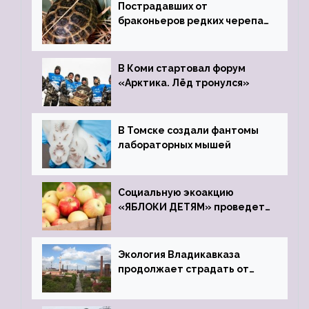
Пострадавших от
браконьеров редких черепах
передали в Ростовский
зоопарк
В Коми стартовал форум
«Арктика. Лёд тронулся»
В Томске создали фантомы
лабораторных мышей
Социальную экоакцию
«ЯБЛОКИ ДЕТЯМ» проведет
фонд «Компас»
Экология Владикавказа
продолжает страдать от
закрытого цинкового завода