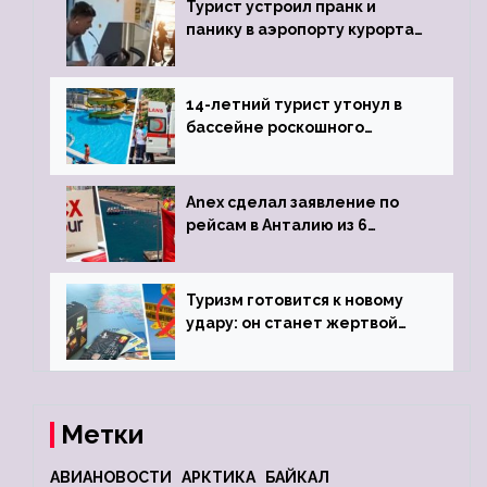
Турист устроил пранк и
панику в аэропорту курорта,
объявив о 6-часовой
задержке рейса
14-летний турист утонул в
бассейне роскошного
турецкого отеля
Anex сделал заявление по
рейсам в Анталию из 6
городов
Туризм готовится к новому
удару: он станет жертвой
глобальной депрессии
Метки
АВИАНОВОСТИ
АРКТИКА
БАЙКАЛ