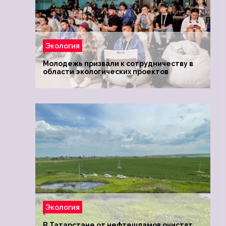
Экология
Молодежь призвали к сотрудничеству в
области экологических проектов
Экология
В Татарстане от нефтешламов очистят