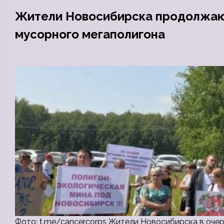
Жители Новосибирска продолжают
мусорного мегаполигона
Фото: t.me/cancercorps Жители Новосибирска в очер