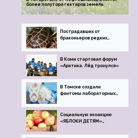
более полутора гектаров земель
Пострадавших от
браконьеров редких
черепах передали в
Ростовский зоопарк
В Коми стартовал форум
«Арктика. Лёд тронулся»
В Томске создали
фантомы лабораторных
мышей
Социальную экоакцию
«ЯБЛОКИ ДЕТЯМ»
проведет фонд «Компас»