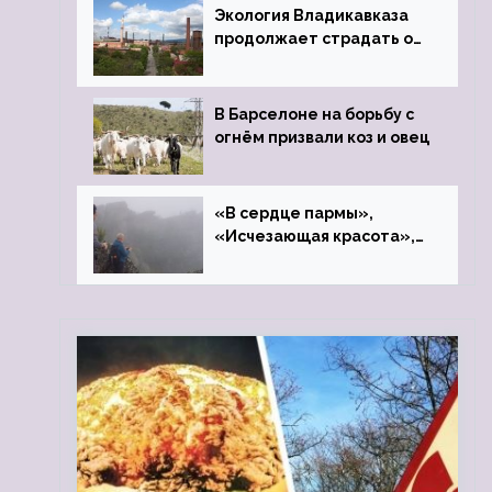
Экология Владикавказа
продолжает страдать от
закрытого цинкового
завода
В Барселоне на борьбу с
огнём призвали коз и овец
«В сердце пармы»,
«Исчезающая красота»,
«Камень Черского»…