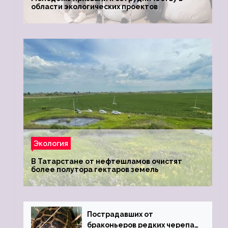
области экологических проектов
Экология
В Татарстане от нефтешламов очистят
более полутора гектаров земель
Пострадавших от
браконьеров редких черепах