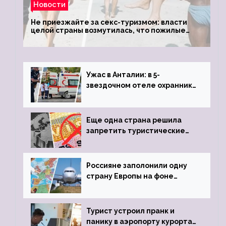
Новости
Не приезжайте за секс-туризмом: власти
целой страны возмутилась, что пожилые
туристки массово едут к ним, чтобы
обзавестись молодыми любовниками
Ужас в Анталии: в 5-
звездочном отеле охранник
устроил расстрел из
пистолета
Еще одна страна решила
запретить туристические
визы для россиян
Россияне заполонили одну
страну Европы на фоне
угрозы отмены шенгенских
виз
Турист устроил пранк и
панику в аэропорту курорта,