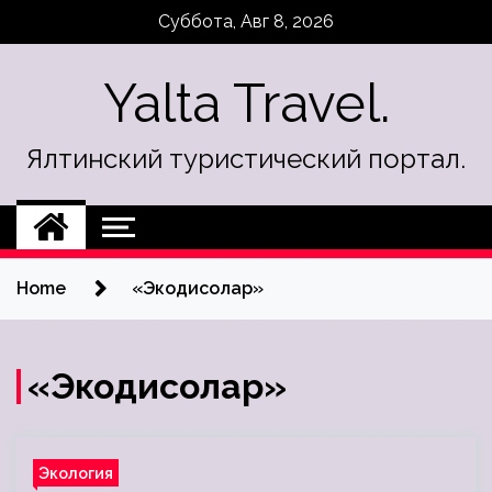
Skip
Суббота, Авг 8, 2026
to
content
Yalta Travel.
Ялтинский туристический портал.
Home
«Экодисолар»
«Экодисолар»
Экология