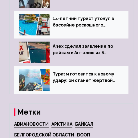
объявив о 6-часовой
задержке рейса
14-летний турист утонул в
бассейне роскошного
турецкого отеля
Anex сделал заявление по
рейсам в Анталию из 6
городов
Туризм готовится к новому
удару: он станет жертвой
глобальной депрессии
Метки
АВИАНОВОСТИ
АРКТИКА
БАЙКАЛ
БЕЛГОРОДСКОЙ ОБЛАСТИ
ВООП