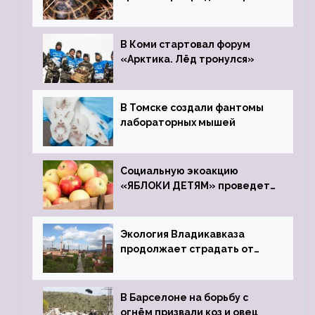
передали в Ростовский
зоопарк
В Коми стартовал форум
«Арктика. Лёд тронулся»
В Томске создали фантомы
лабораторных мышей
Социальную экоакцию
«ЯБЛОКИ ДЕТЯМ» проведет
фонд «Компас»
Экология Владикавказа
продолжает страдать от
закрытого цинкового завода
В Барселоне на борьбу с
огнём призвали коз и овец