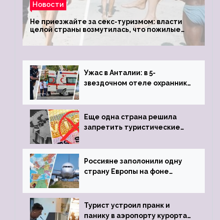
Новости
Не приезжайте за секс-туризмом: власти
целой страны возмутилась, что пожилые
туристки массово едут к ним, чтобы
обзавестись молодыми любовниками
Ужас в Анталии: в 5-
звездочном отеле охранник
устроил расстрел из
пистолета
Еще одна страна решила
запретить туристические
визы для россиян
Россияне заполонили одну
страну Европы на фоне
угрозы отмены шенгенских
виз
Турист устроил пранк и
панику в аэропорту курорта,