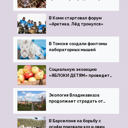
передали в Ростовский
зоопарк
В Коми стартовал форум
«Арктика. Лёд тронулся»
В Томске создали фантомы
лабораторных мышей
Социальную экоакцию
«ЯБЛОКИ ДЕТЯМ» проведет
фонд «Компас»
Экология Владикавказа
продолжает страдать от
закрытого цинкового завода
В Барселоне на борьбу с
огнём призвали коз и овец