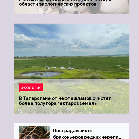
области экологических проектов
Экология
В Татарстане от нефтешламов очистят
более полутора гектаров земель
Пострадавших от
браконьеров редких черепах