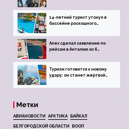
объявив о 6-часовой
задержке рейса
14-летний турист утонул в
бассейне роскошного
турецкого отеля
Anex сделал заявление по
рейсам в Анталию из 6
городов
Туризм готовится к новому
удару: он станет жертвой
глобальной депрессии
Метки
АВИАНОВОСТИ
АРКТИКА
БАЙКАЛ
БЕЛГОРОДСКОЙ ОБЛАСТИ
ВООП