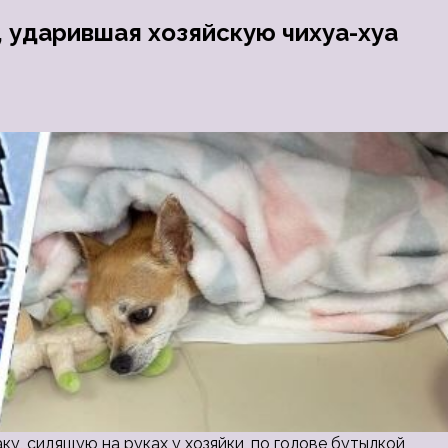
 ударившая хозяйскую чихуа-хуа
у, сидящую на руках у хозяйки, по голове бутылкой