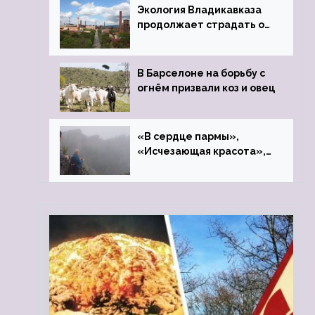
Экология Владикавказа
продолжает страдать от
закрытого цинкового
завода
В Барселоне на борьбу с
огнём призвали коз и овец
«В сердце пармы»,
«Исчезающая красота»,
«Камень Черского»…