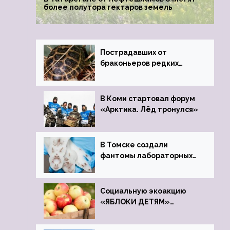
более полутора гектаров земель
Пострадавших от
браконьеров редких
черепах передали в
Ростовский зоопарк
В Коми стартовал форум
«Арктика. Лёд тронулся»
В Томске создали
фантомы лабораторных
мышей
Социальную экоакцию
«ЯБЛОКИ ДЕТЯМ»
проведет фонд «Компас»