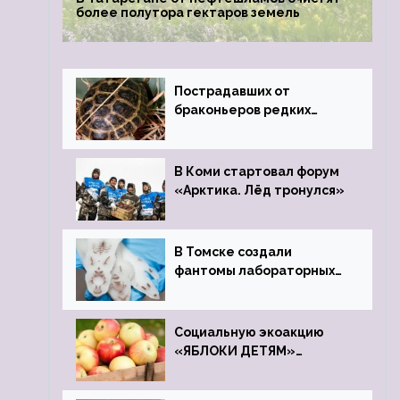
более полутора гектаров земель
Пострадавших от
браконьеров редких
черепах передали в
Ростовский зоопарк
В Коми стартовал форум
«Арктика. Лёд тронулся»
В Томске создали
фантомы лабораторных
мышей
Социальную экоакцию
«ЯБЛОКИ ДЕТЯМ»
проведет фонд «Компас»