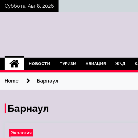
Skip
Суббота, Авг 8, 2026
to
content
НОВОСТИ
ТУРИЗМ
АВИАЦИЯ
Ж\Д
К
Home
Барнаул
Барнаул
Экология