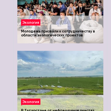
Экология
Молодежь призвали к сотрудничеству в
области экологических проектов
Экология
В Татарстане от нефтешламов очистят