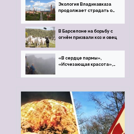
Экология Владикавказа
продолжает страдать от
закрытого цинкового
завода
В Барселоне на борьбу с
огнём призвали коз и овец
«В сердце пармы»,
«Исчезающая красота»,
«Камень Черского»…